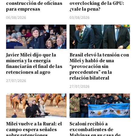
construcción de oficinas
overclocking de la GPU:
para empresas
¿vale la pena?
06/08/2026
03/08/2026
Javier Milei dijo que la
Brasil elevó la tensión con
minería y la energía
Milei y habló de una
financiarán el final de las
“provocación sin
retenciones al agro
precedentes” en la
relación bilateral
27/07/2026
27/07/2026
Milei vuelve a la Rural: el
Scaloni recibió a
campo espera señales
excombatientes de
sobre retenciones,
Malvinas en su casa de