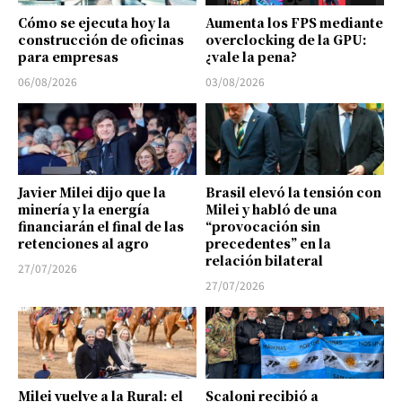
Cómo se ejecuta hoy la
Aumenta los FPS mediante
construcción de oficinas
overclocking de la GPU:
para empresas
¿vale la pena?
06/08/2026
03/08/2026
Javier Milei dijo que la
Brasil elevó la tensión con
minería y la energía
Milei y habló de una
financiarán el final de las
“provocación sin
retenciones al agro
precedentes” en la
relación bilateral
27/07/2026
27/07/2026
Milei vuelve a la Rural: el
Scaloni recibió a