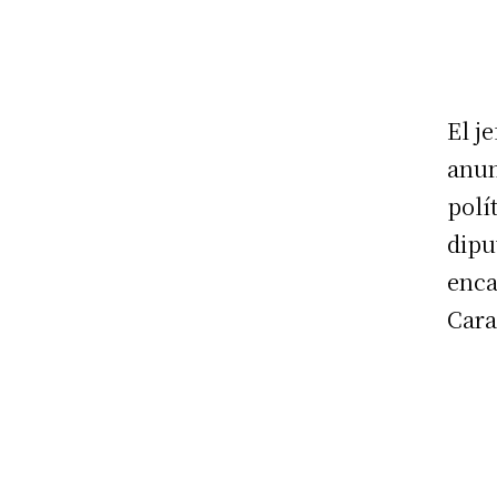
El j
anun
polí
dipu
enca
Cara