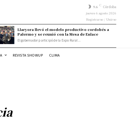
C
9.6
Córdoba
jueves 6 agosto 2026
Registrarse / Unirse
Llaryora llevó el modelo productivo cordobés a
Palermo y se reunió con la Mesa de Enlace
El gobernador participó de la Expo Rural...
DA
REVISTA SHOWUP
CLIMA
cia