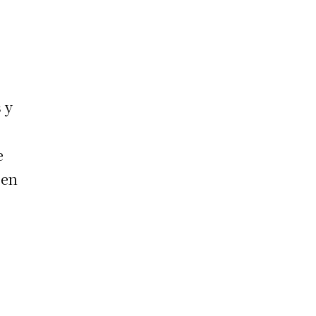
 y
e
 en