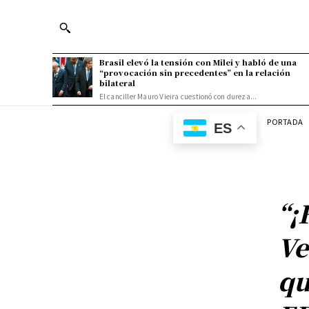
Brasil elevó la tensión con Milei y habló de una
“provocación sin precedentes” en la relación
bilateral
El canciller Mauro Vieira cuestionó con dureza...
PORTADA
ES
“¡
Ve
qu