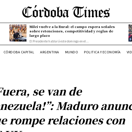
Milei vuelve a la Rural: el campo espera señales
sobre retenciones, competitividad y reglas de
largo plazo
El Presidente hablará este domingo en el...
CÓRDOBA CAPITAL
ARGENTINA
MUNDO
POLITICA Y ECONOMÍA
VI
Fuera, se van de
nezuela!”: Maduro anun
e rompe relaciones con