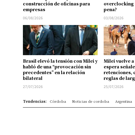
construcción de oficinas para
overclocking 
empresas
pena?
06/08/2026
03/08/2026
Brasil elevó la tensión con Milei y
Milei vuelve a
habló de una “provocación sin
espera señale
precedentes” en la relación
retenciones, 
bilateral
reglas de lar
27/07/2026
25/07/2026
Tendencias:
Córdoba
Noticias de cordoba
Argentina