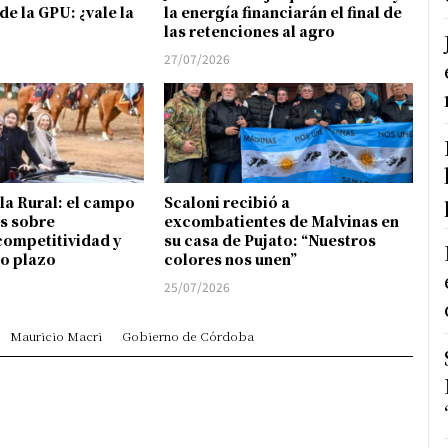
de la GPU: ¿vale la
la energía financiarán el final de
las retenciones al agro
27/07/2026
 la Rural: el campo
Scaloni recibió a
s sobre
excombatientes de Malvinas en
competitividad y
su casa de Pujato: “Nuestros
go plazo
colores nos unen”
25/07/2026
Mauricio Macri
Gobierno de Córdoba