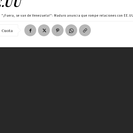
E.UU
"¡Fuera, se van de Venezuela!": Maduro anuncia que rompe relaciones con EE.U
Cuota