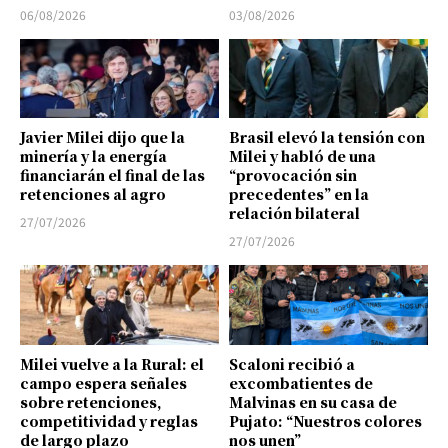
06/08/2026
03/08/2026
Javier Milei dijo que la
Brasil elevó la tensión con
minería y la energía
Milei y habló de una
financiarán el final de las
“provocación sin
retenciones al agro
precedentes” en la
relación bilateral
27/07/2026
27/07/2026
Milei vuelve a la Rural: el
Scaloni recibió a
campo espera señales
excombatientes de
sobre retenciones,
Malvinas en su casa de
competitividad y reglas
Pujato: “Nuestros colores
de largo plazo
nos unen”