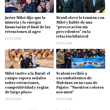
Javier Milei dijo que la
Brasil elevó la tensión con
minería y la energía
Milei y habló de una
financiarán el final de las
“provocación sin
retenciones al agro
precedentes” en la
relación bilateral
27/07/2026
27/07/2026
Milei vuelve a la Rural: el
Scaloni recibió a
campo espera señales
excombatientes de
sobre retenciones,
Malvinas en su casa de
competitividad y reglas
Pujato: “Nuestros colores
de largo plazo
nos unen”
25/07/2026
25/07/2026