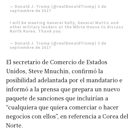
— Donald J. Trump (@realDonaldTrump)
3 de
septiembre de 2017
I will be meeting General Kelly, General Mattis and
other military leaders at the White House to discuss
North Korea. Thank you.
— Donald J. Trump (@realDonaldTrump)
3 de
septiembre de 2017
El secretario de Comercio de Estados
Unidos, Steve Mnuchin, confirmó la
posibilidad adelantada por el mandatario e
informó a la prensa que prepara un nuevo
paquete de sanciones que incluirían a
“cualquiera que quiera comerciar o hacer
negocios con ellos”, en referencia a Corea del
Norte.