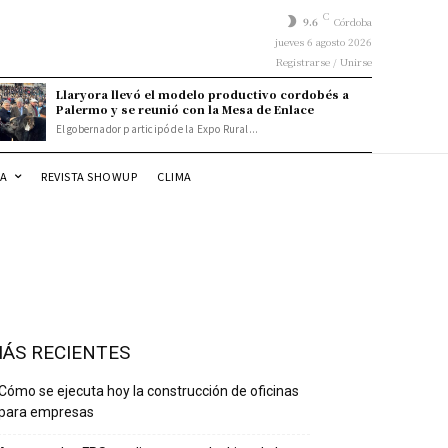
C
9.6
Córdoba
jueves 6 agosto 2026
Registrarse / Unirse
Llaryora llevó el modelo productivo cordobés a
Palermo y se reunió con la Mesa de Enlace
El gobernador participó de la Expo Rural...
DA
REVISTA SHOWUP
CLIMA
ÁS RECIENTES
Cómo se ejecuta hoy la construcción de oficinas
para empresas