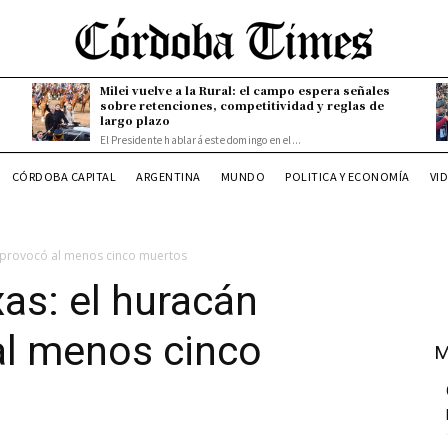
Milei vuelve a la Rural: el campo espera señales
sobre retenciones, competitividad y reglas de
largo plazo
El Presidente hablará este domingo en el...
CÓRDOBA CAPITAL
ARGENTINA
MUNDO
POLITICA Y ECONOMÍA
VI
 provocó al menos cinco muertos
as: el huracán
al menos cinco
M