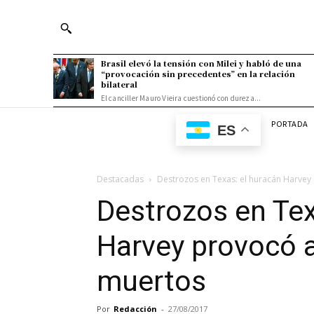
Brasil elevó la tensión con Milei y habló de una
“provocación sin precedentes” en la relación
bilateral
El canciller Mauro Vieira cuestionó con dureza...
PORTADA
ES
Destacadas
Destrozos en Texas: el huracán Harvey
Destrozos en Tex
Harvey provocó 
muertos
Por
Redacción
-
27/08/2017