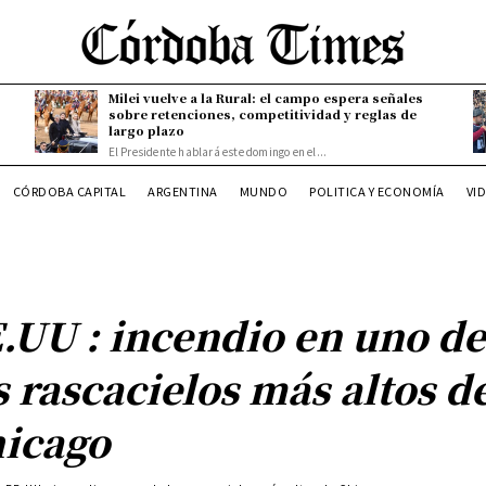
Milei vuelve a la Rural: el campo espera señales
sobre retenciones, competitividad y reglas de
largo plazo
El Presidente hablará este domingo en el...
CÓRDOBA CAPITAL
ARGENTINA
MUNDO
POLITICA Y ECONOMÍA
VI
.UU : incendio en uno d
s rascacielos más altos d
icago