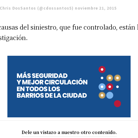
Chris DosSantos (@cdossantos5)
noviembre 21, 2015
causas del siniestro, que fue controlado, están
stigación.
Dele un vistazo a nuestro otro contenido.