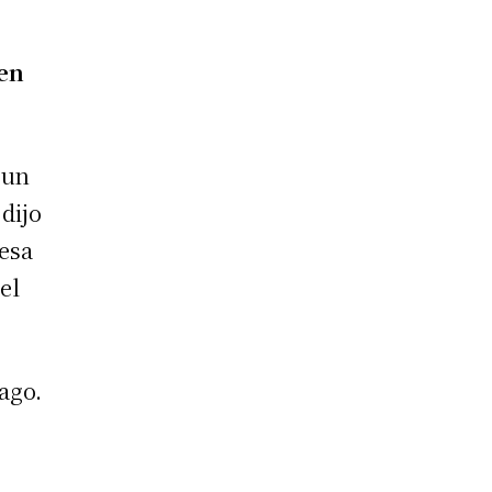
 en
 un
 dijo
esa
el
cago.