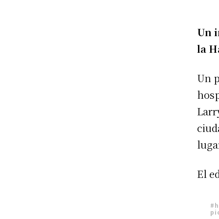
Un i
la H
Un p
hosp
Larr
ciud
luga
El e
#h
pi