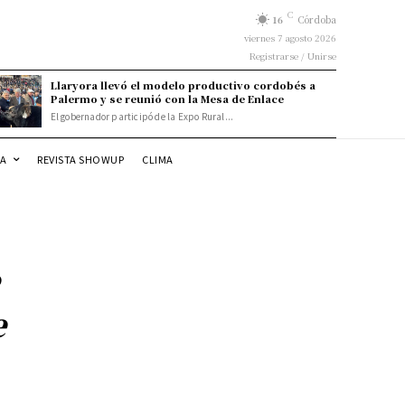
C
16
Córdoba
viernes 7 agosto 2026
Registrarse / Unirse
Llaryora llevó el modelo productivo cordobés a
Palermo y se reunió con la Mesa de Enlace
El gobernador participó de la Expo Rural...
DA
REVISTA SHOWUP
CLIMA
e
e