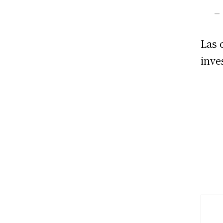
— 
Las 
inve