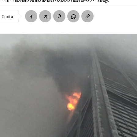
EE.UU : incendio en uno de los rascacielos más altos de Chicago
Cuota