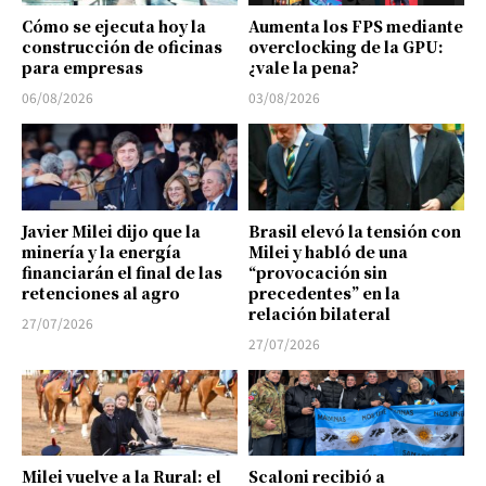
Cómo se ejecuta hoy la
Aumenta los FPS mediante
construcción de oficinas
overclocking de la GPU:
para empresas
¿vale la pena?
06/08/2026
03/08/2026
Javier Milei dijo que la
Brasil elevó la tensión con
minería y la energía
Milei y habló de una
financiarán el final de las
“provocación sin
retenciones al agro
precedentes” en la
relación bilateral
27/07/2026
27/07/2026
Milei vuelve a la Rural: el
Scaloni recibió a