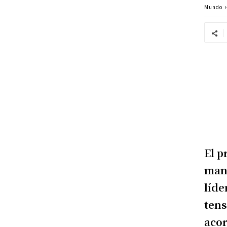
Mundo
El p
mant
líde
tens
acor