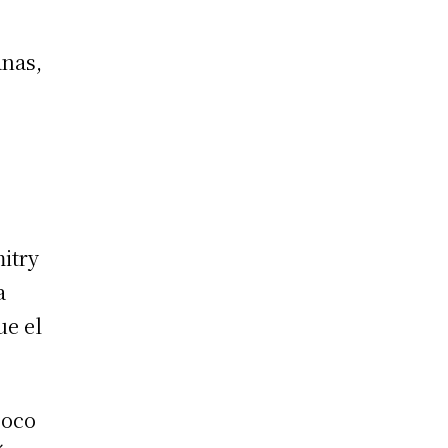
anas,
mitry
a
ue el
poco