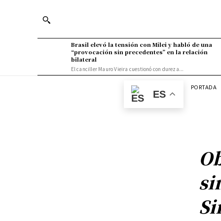
Brasil elevó la tensión con Milei y habló de una
“provocación sin precedentes” en la relación
bilateral
El canciller Mauro Vieira cuestionó con dureza...
PORTADA
ES
Ob
si
Si