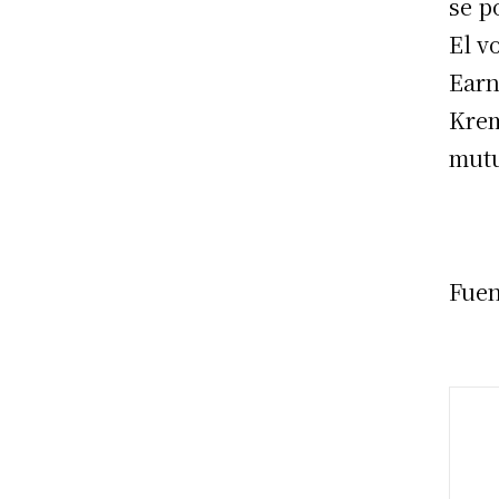
se p
El v
Earn
Krem
mutu
Fuen