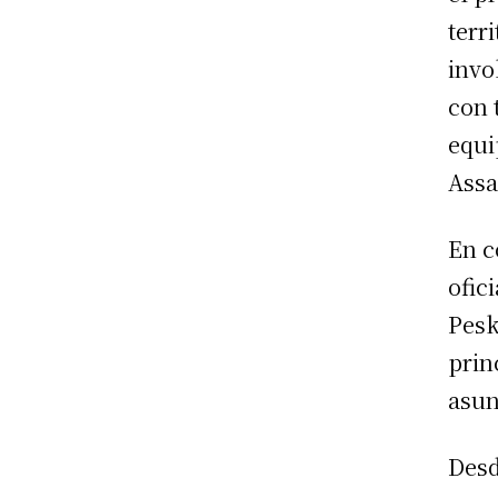
terr
invo
con 
equi
Assa
En c
ofic
Pesk
prin
asun
Desd