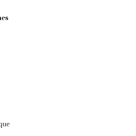
nes
o
s
 que