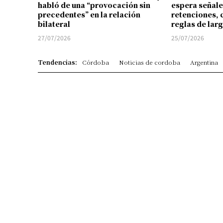
habló de una “provocación sin
espera señale
precedentes” en la relación
retenciones, 
bilateral
reglas de lar
27/07/2026
25/07/2026
Tendencias:
Córdoba
Noticias de cordoba
Argentina