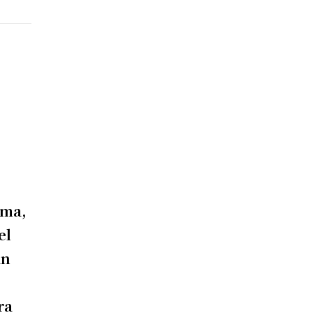
ama,
el
an
ra