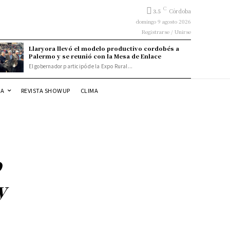
C
3.5
Córdoba
domingo 9 agosto 2026
Registrarse / Unirse
Llaryora llevó el modelo productivo cordobés a
Palermo y se reunió con la Mesa de Enlace
El gobernador participó de la Expo Rural...
DA
REVISTA SHOWUP
CLIMA
o
y