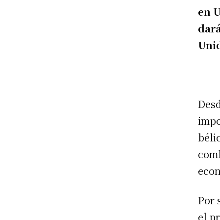
en U
dará
Uni
Desd
impo
béli
comb
econ
Por 
el pr