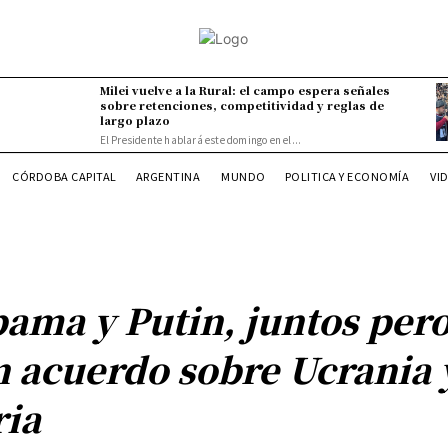
Milei vuelve a la Rural: el campo espera señales
sobre retenciones, competitividad y reglas de
largo plazo
El Presidente hablará este domingo en el...
CÓRDOBA CAPITAL
ARGENTINA
MUNDO
POLITICA Y ECONOMÍA
VI
ama y Putin, juntos per
n acuerdo sobre Ucrania 
ria