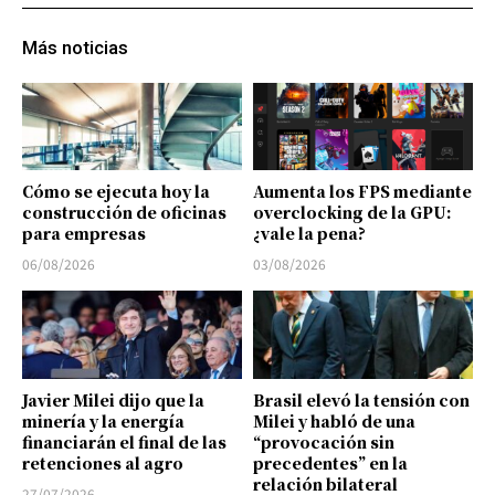
Más noticias
Cómo se ejecuta hoy la
Aumenta los FPS mediante
construcción de oficinas
overclocking de la GPU:
para empresas
¿vale la pena?
06/08/2026
03/08/2026
Javier Milei dijo que la
Brasil elevó la tensión con
minería y la energía
Milei y habló de una
financiarán el final de las
“provocación sin
retenciones al agro
precedentes” en la
relación bilateral
27/07/2026