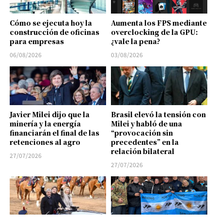
Cómo se ejecuta hoy la
Aumenta los FPS mediante
construcción de oficinas
overclocking de la GPU:
para empresas
¿vale la pena?
06/08/2026
03/08/2026
Javier Milei dijo que la
Brasil elevó la tensión con
minería y la energía
Milei y habló de una
financiarán el final de las
“provocación sin
retenciones al agro
precedentes” en la
relación bilateral
27/07/2026
27/07/2026