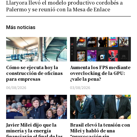
Llaryora llevó el modelo productivo cordobés a
Palermo y se reunió con la Mesa de Enlace
Más noticias
Cómo se ejecuta hoy la
Aumenta los FPS mediante
construcción de oficinas
overclocking de la GPU:
para empresas
¿vale la pena?
06/08/2026
03/08/2026
Javier Milei dijo que la
Brasil elevó la tensión con
minería y la energía
Milei y habló de una
financiarán el final de las
“provocación sin