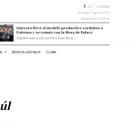
C
3.5
Córdoba
domingo 9 agosto 2026
Registrarse / Unirse
Llaryora llevó el modelo productivo cordobés a
Palermo y se reunió con la Mesa de Enlace
El gobernador participó de la Expo Rural...
DA
REVISTA SHOWUP
CLIMA
úl