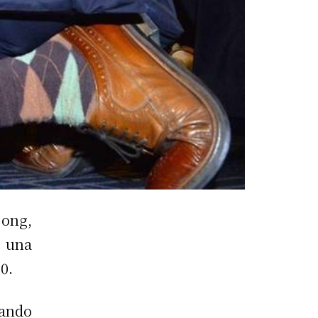
jong,
 una
0.
ando