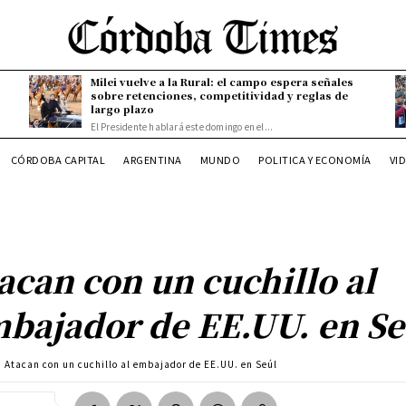
Milei vuelve a la Rural: el campo espera señales
sobre retenciones, competitividad y reglas de
largo plazo
El Presidente hablará este domingo en el...
CÓRDOBA CAPITAL
ARGENTINA
MUNDO
POLITICA Y ECONOMÍA
VI
acan con un cuchillo al
bajador de EE.UU. en Se
Atacan con un cuchillo al embajador de EE.UU. en Seúl