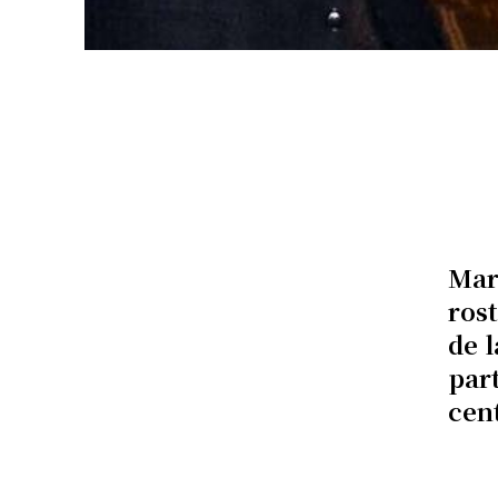
Mar
rost
de 
par
cen