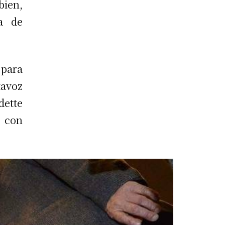
bien,
a de
 para
tavoz
dette
 con