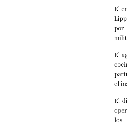
El e
Lipp
por 
mili
El a
coci
part
el i
El d
oper
los