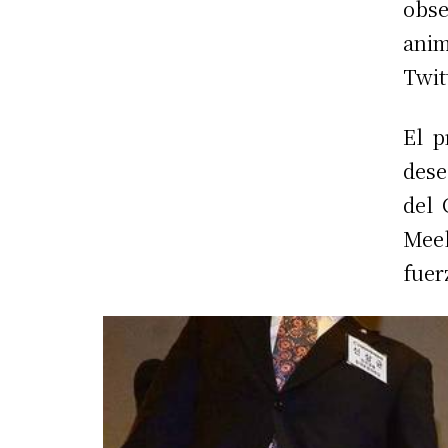
obse
ani
Twit
El p
dese
del 
Mee
fuer