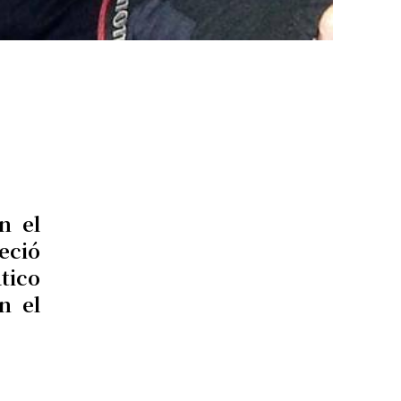
n el
reció
tico
n el