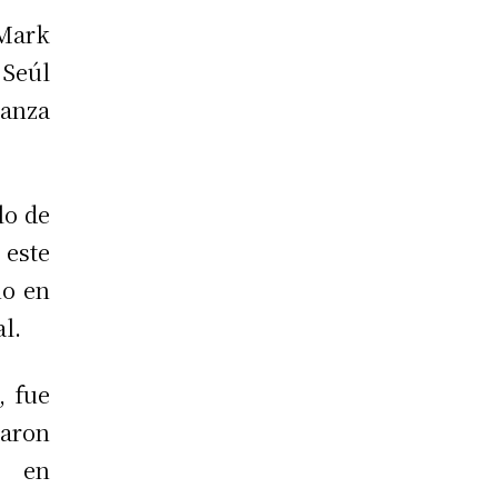
 Mark
 Seúl
ianza
lo de
 este
no en
al.
, fue
laron
r en