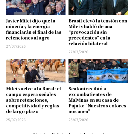
Javier Milei dijo que la
Brasil elevó la tensión con
minería y la energía
Milei y habló de una
financiarán el final de las
“provocación sin
retenciones al agro
precedentes” en la
relación bilateral
27/07/2026
27/07/2026
Milei vuelve a la Rural: el
Scaloni recibió a
campo espera señales
excombatientes de
sobre retenciones,
Malvinas en su casa de
competitividad y reglas
Pujato: “Nuestros colores
de largo plazo
nos unen”
25/07/2026
25/07/2026