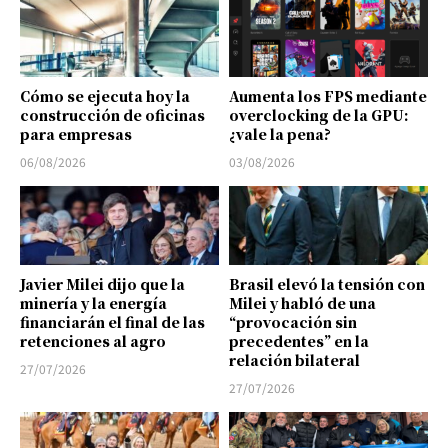
Cómo se ejecuta hoy la
Aumenta los FPS mediante
construcción de oficinas
overclocking de la GPU:
para empresas
¿vale la pena?
06/08/2026
03/08/2026
Javier Milei dijo que la
Brasil elevó la tensión con
minería y la energía
Milei y habló de una
financiarán el final de las
“provocación sin
retenciones al agro
precedentes” en la
relación bilateral
27/07/2026
27/07/2026