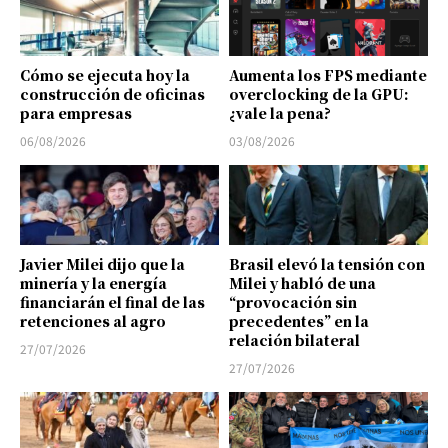
Cómo se ejecuta hoy la
Aumenta los FPS mediante
construcción de oficinas
overclocking de la GPU:
para empresas
¿vale la pena?
06/08/2026
03/08/2026
Javier Milei dijo que la
Brasil elevó la tensión con
minería y la energía
Milei y habló de una
financiarán el final de las
“provocación sin
retenciones al agro
precedentes” en la
relación bilateral
27/07/2026
27/07/2026