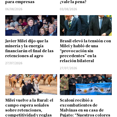
para empresas
¿vale la pena?
06/08/2026
03/08/2026
Javier Milei dijo que la
Brasil elevó la tensión con
minería y la energía
Milei y habló de una
financiarán el final de las
“provocación sin
retenciones al agro
precedentes” en la
relación bilateral
27/07/2026
27/07/2026
Milei vuelve a la Rural: el
Scaloni recibió a
campo espera señales
excombatientes de
sobre retenciones,
Malvinas en su casa de
competitividad y reglas
Pujato: “Nuestros colores