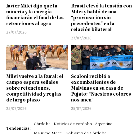
Javier Milei dijo que la
Brasil elevó la tensión con
minería y la energía
Milei y habló de una
financiarán el final de las
“provocación sin
retenciones al agro
precedentes” en la
relación bilateral
27/07/2026
27/07/2026
Milei vuelve a la Rural: el
Scaloni recibió a
campo espera señales
excombatientes de
sobre retenciones,
Malvinas en su casa de
competitividad y reglas
Pujato: “Nuestros colores
de largo plazo
nos unen”
25/07/2026
25/07/2026
Córdoba
Noticias de cordoba
Argentina
Tendencias:
Mauricio Macri
Gobierno de Córdoba