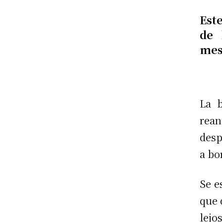
Est
de 
mes
La b
rean
desp
a bo
Se e
que 
lejo