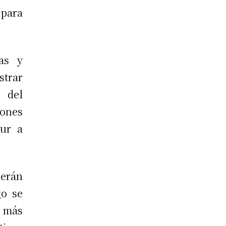
para
ras y
strar
 del
zones
ur a
serán
go se
 más