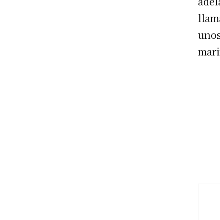
adel
llam
uno
mari