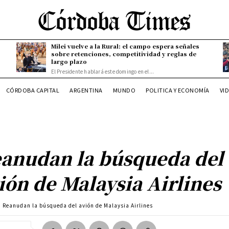
Milei vuelve a la Rural: el campo espera señales
sobre retenciones, competitividad y reglas de
largo plazo
El Presidente hablará este domingo en el...
CÓRDOBA CAPITAL
ARGENTINA
MUNDO
POLITICA Y ECONOMÍA
VI
anudan la búsqueda del
ión de Malaysia Airlines
Reanudan la búsqueda del avión de Malaysia Airlines