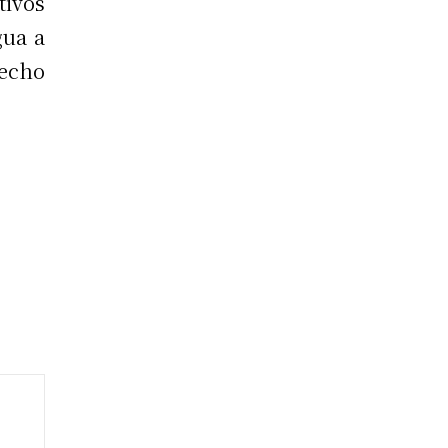
tivos
gua a
echo