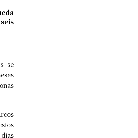
ueda
seis
es se
meses
sonas
arcos
estos
 días