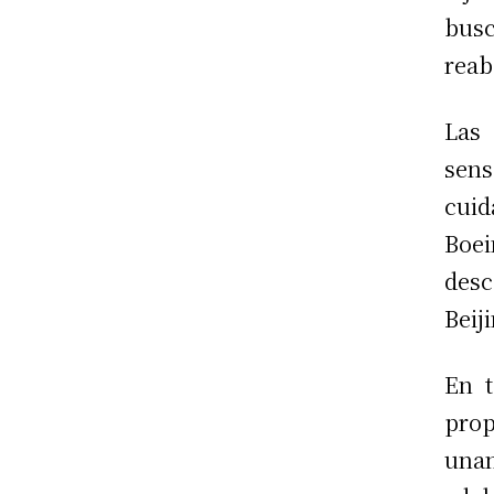
bus
reab
Las 
sens
cui
Boei
des
Beij
En t
prop
una