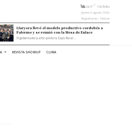
C
16.9
Córdoba
jueves 6 agosto 2026
Registrarse / Unirse
Llaryora llevó el modelo productivo cordobés a
Palermo y se reunió con la Mesa de Enlace
El gobernador participó de la Expo Rural...
DA
REVISTA SHOWUP
CLIMA