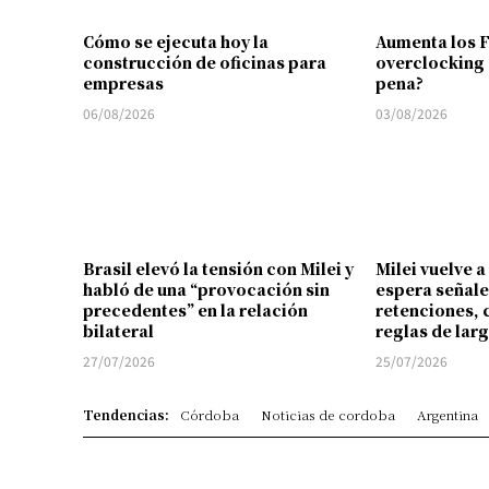
Cómo se ejecuta hoy la
Aumenta los 
construcción de oficinas para
overclocking 
empresas
pena?
06/08/2026
03/08/2026
Brasil elevó la tensión con Milei y
Milei vuelve a
habló de una “provocación sin
espera señale
precedentes” en la relación
retenciones, 
bilateral
reglas de lar
27/07/2026
25/07/2026
Tendencias:
Córdoba
Noticias de cordoba
Argentina