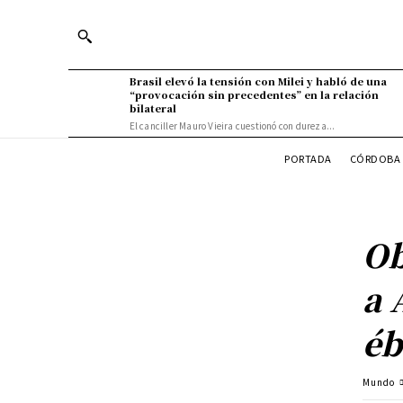
Brasil elevó la tensión con Milei y habló de una
“provocación sin precedentes” en la relación
bilateral
El canciller Mauro Vieira cuestionó con dureza...
PORTADA
CÓRDOBA 
Ob
a 
éb
Mundo