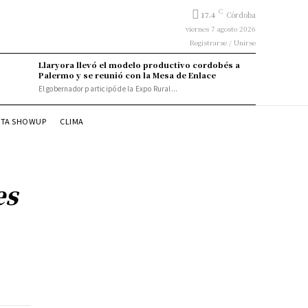
C
17.4
Córdoba
viernes 7 agosto 2026
Registrarse / Unirse
Llaryora llevó el modelo productivo cordobés a
Palermo y se reunió con la Mesa de Enlace
El gobernador participó de la Expo Rural...
STA SHOWUP
CLIMA
es