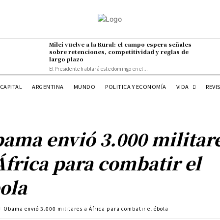
Milei vuelve a la Rural: el campo espera señales
sobre retenciones, competitividad y reglas de
largo plazo
El Presidente hablará este domingo en el...
VIDA
CAPITAL
ARGENTINA
MUNDO
POLITICA Y ECONOMÍA
REVI
ama envió 3.000 militar
África para combatir el
ola
Obama envió 3.000 militares a África para combatir el ébola