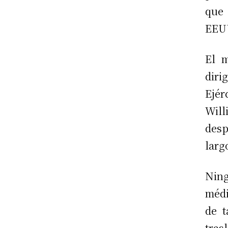
que 
EEUU
El 
diri
Ejér
Will
desp
larg
Ning
médi
de t
tras