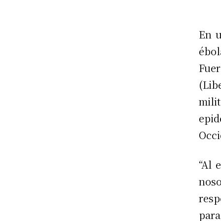
En u
ébo
Fue
(Lib
mili
epid
Occi
“Al 
nos
res
para