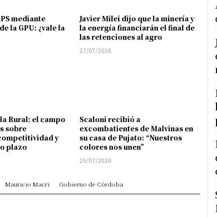
FPS mediante
Javier Milei dijo que la minería y
de la GPU: ¿vale la
la energía financiarán el final de
las retenciones al agro
27/07/2026
 la Rural: el campo
Scaloni recibió a
s sobre
excombatientes de Malvinas en
competitividad y
su casa de Pujato: “Nuestros
go plazo
colores nos unen”
25/07/2026
Mauricio Macri
Gobierno de Córdoba