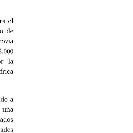
ra el
o de
ovia
3.000
or la
frica
ndo a
 una
ados
dades