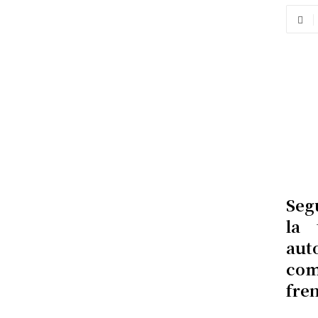
Seg
la 
aut
com
fre