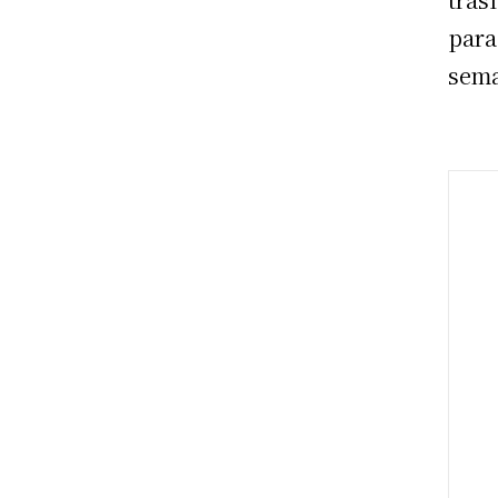
para
sema