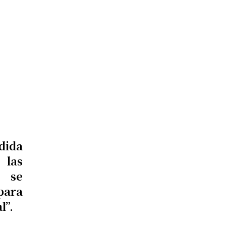
dida
 las
o se
para
l”.