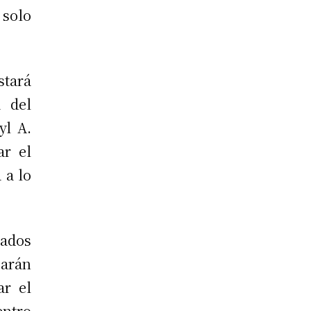
 solo
tará
a del
yl A.
ar el
 a lo
dados
garán
ar el
entro