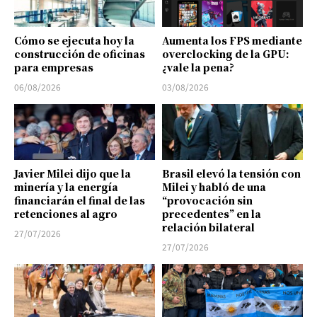
Cómo se ejecuta hoy la
Aumenta los FPS mediante
construcción de oficinas
overclocking de la GPU:
para empresas
¿vale la pena?
06/08/2026
03/08/2026
Javier Milei dijo que la
Brasil elevó la tensión con
minería y la energía
Milei y habló de una
financiarán el final de las
“provocación sin
retenciones al agro
precedentes” en la
relación bilateral
27/07/2026
27/07/2026