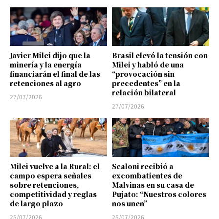
Javier Milei dijo que la
Brasil elevó la tensión con
minería y la energía
Milei y habló de una
financiarán el final de las
“provocación sin
retenciones al agro
precedentes” en la
relación bilateral
27/07/2026
27/07/2026
Milei vuelve a la Rural: el
Scaloni recibió a
campo espera señales
excombatientes de
sobre retenciones,
Malvinas en su casa de
competitividad y reglas
Pujato: “Nuestros colores
de largo plazo
nos unen”
25/07/2026
25/07/2026