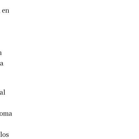
 en
n
na
al
coma
 los