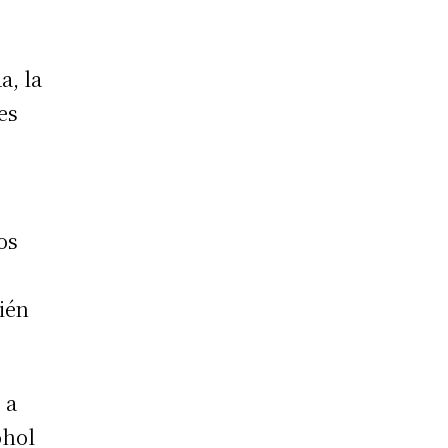
a, la
es
os
ién
 a
ohol