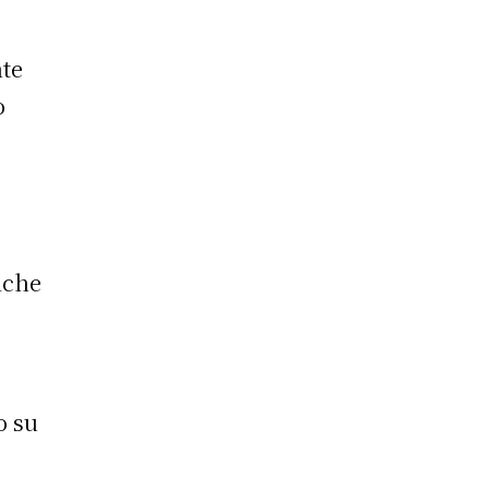
nte
o
iche
o su