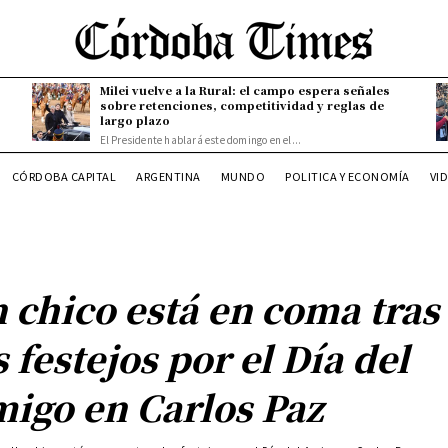
Milei vuelve a la Rural: el campo espera señales
sobre retenciones, competitividad y reglas de
largo plazo
El Presidente hablará este domingo en el...
CÓRDOBA CAPITAL
ARGENTINA
MUNDO
POLITICA Y ECONOMÍA
VI
 chico está en coma tras
s festejos por el Día del
igo en Carlos Paz