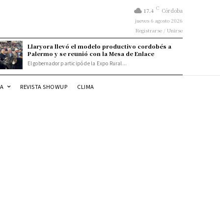
C
17.4
Córdoba
jueves 6 agosto 2026
Registrarse / Unirse
Llaryora llevó el modelo productivo cordobés a
Palermo y se reunió con la Mesa de Enlace
El gobernador participó de la Expo Rural...
DA
REVISTA SHOWUP
CLIMA