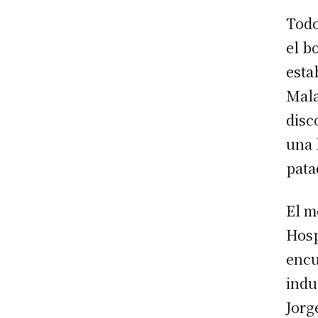
Todo
el b
esta
Mala
disc
una 
pata
El m
Hosp
encu
indu
Jorg