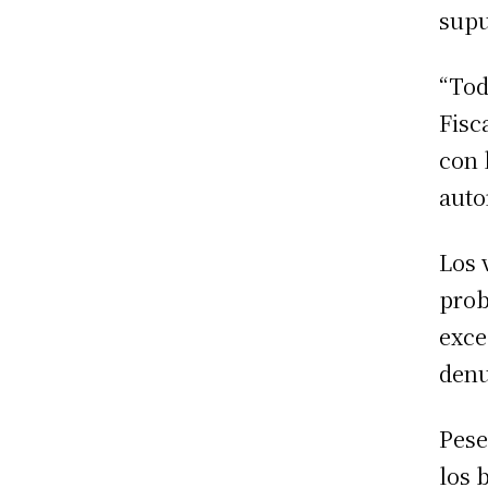
supu
“Tod
Fisc
con 
auto
Los 
prob
exce
denu
Pese
los 