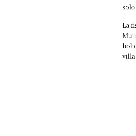
solo
La f
Muni
boli
vill