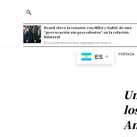
Brasil elevó la tensión con Milei y habló de una
“provocación sin precedentes” en la relación
bilateral
El canciller Mauro Vieira cuestionó con dureza...
PORTADA
ES
Un
lo
Am