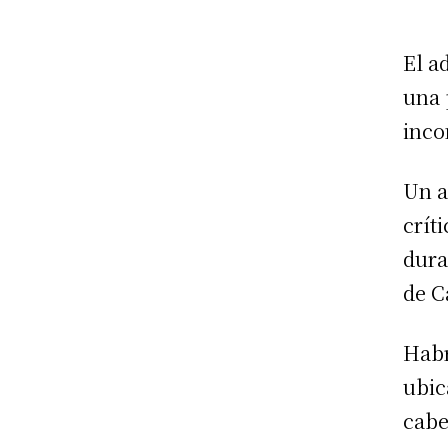
El a
una 
inco
Un a
crít
dura
de C
Habr
ubic
cabe