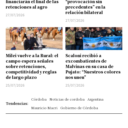
financiarán el final de las
“provocación sin
retenciones al agro
precedentes” en la
relación bilateral
27/07/2026
27/07/2026
Milei vuelve a la Rural: el
Scaloni recibió a
campo espera señales
excombatientes de
sobre retenciones,
Malvinas en su casa de
competitividad y reglas
Pujato: “Nuestros colores
de largo plazo
nos unen”
25/07/2026
25/07/2026
Córdoba
Noticias de cordoba
Argentina
Tendencias:
Mauricio Macri
Gobierno de Córdoba