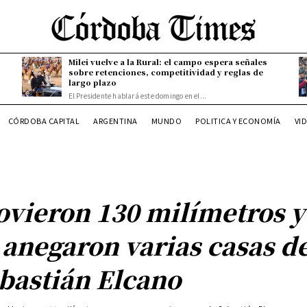
Milei vuelve a la Rural: el campo espera señales
sobre retenciones, competitividad y reglas de
largo plazo
El Presidente hablará este domingo en el...
CÓRDOBA CAPITAL
ARGENTINA
MUNDO
POLITICA Y ECONOMÍA
VI
ovieron 130 milímetros y
 anegaron varias casas d
bastián Elcano