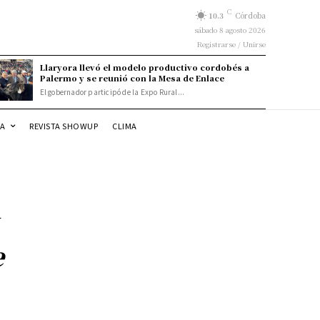
C
10.3
Córdoba
sábado 8 agosto 2026
Registrarse / Unirse
Llaryora llevó el modelo productivo cordobés a
Palermo y se reunió con la Mesa de Enlace
El gobernador participó de la Expo Rural...
DA
REVISTA SHOWUP
CLIMA
e