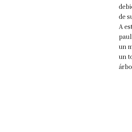
debi
de s
A es
paul
un m
un t
árbo