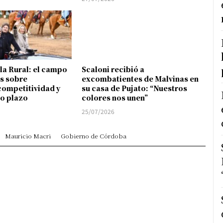
 la Rural: el campo
Scaloni recibió a
s sobre
excombatientes de Malvinas en
competitividad y
su casa de Pujato: “Nuestros
go plazo
colores nos unen”
25/07/2026
Mauricio Macri
Gobierno de Córdoba