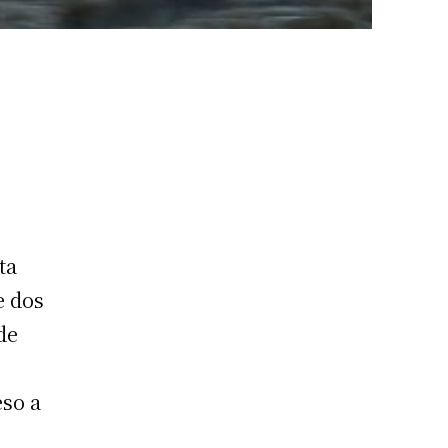
ta
e dos
de
eso a