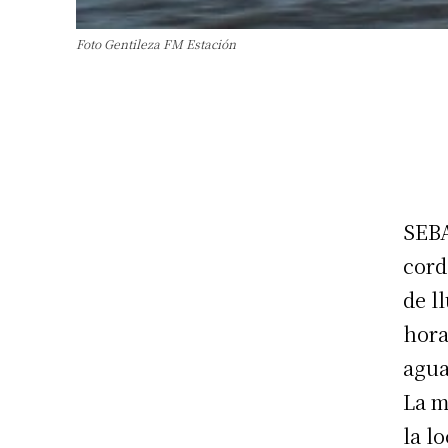
Foto Gentileza FM Estación
SEBA
cord
de l
hora
agua
La m
la l