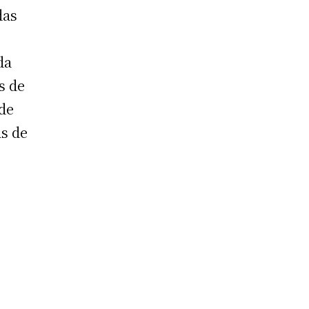
das
da
s de
 de
s de