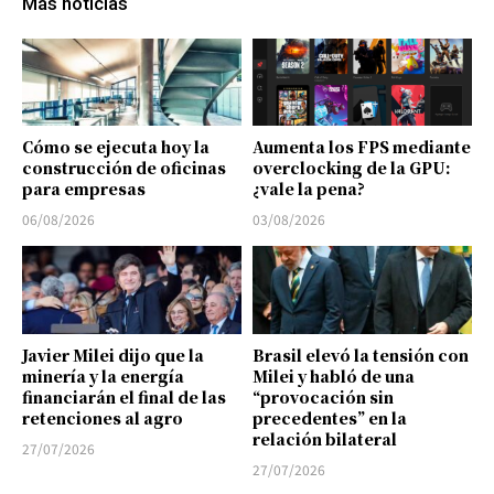
Más noticias
Cómo se ejecuta hoy la
Aumenta los FPS mediante
construcción de oficinas
overclocking de la GPU:
para empresas
¿vale la pena?
06/08/2026
03/08/2026
Javier Milei dijo que la
Brasil elevó la tensión con
minería y la energía
Milei y habló de una
financiarán el final de las
“provocación sin
retenciones al agro
precedentes” en la
relación bilateral
27/07/2026
27/07/2026