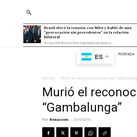
Brasil elevó la tensión con Milei y habló de una
“provocación sin precedentes” en la relación
bilateral
El canciller Mauro Vieira cuestionó con dureza...
PORTADA
ES
Interior
Murió el reconocido humorista “Gambalung
Murió el recono
“Gambalunga”
Por
Redacción
-
25/10/2016