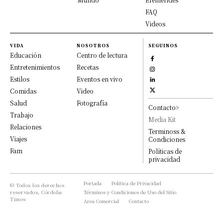
FAQ
Videos
VIDA
NOSOTROS
SEGUINOS
Educación
Centro de lectura
Entretenimientos
Recetas
Estilos
Eventos en vivo
Comidas
Video
Salud
Fotografía
Contacto>
Trabajo
Media Kit
Relaciones
Terminoss &
Viajes
Condiciones
Fam
Políticas de
privacidad
Portada
Política de Privacidad
© Todos los derechos
reservados, Córdoba
Términos y Condiciones de Uso del Sitio
Times
Area Comercial
Contacto