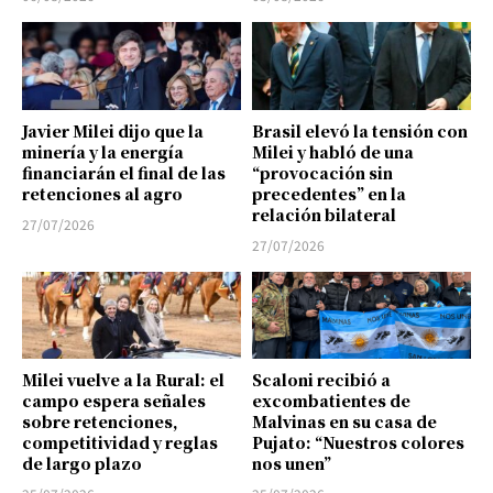
Javier Milei dijo que la
Brasil elevó la tensión con
minería y la energía
Milei y habló de una
financiarán el final de las
“provocación sin
retenciones al agro
precedentes” en la
relación bilateral
27/07/2026
27/07/2026
Milei vuelve a la Rural: el
Scaloni recibió a
campo espera señales
excombatientes de
sobre retenciones,
Malvinas en su casa de
competitividad y reglas
Pujato: “Nuestros colores
de largo plazo
nos unen”