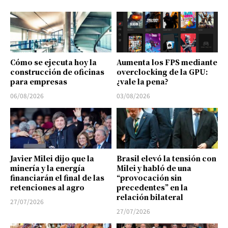
Cómo se ejecuta hoy la
Aumenta los FPS mediante
construcción de oficinas
overclocking de la GPU:
para empresas
¿vale la pena?
06/08/2026
03/08/2026
Javier Milei dijo que la
Brasil elevó la tensión con
minería y la energía
Milei y habló de una
financiarán el final de las
“provocación sin
retenciones al agro
precedentes” en la
relación bilateral
27/07/2026
27/07/2026