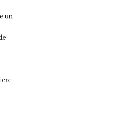
de un
de
s
iere