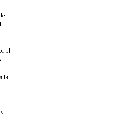
 de
l
or el
s,
a la
n
as