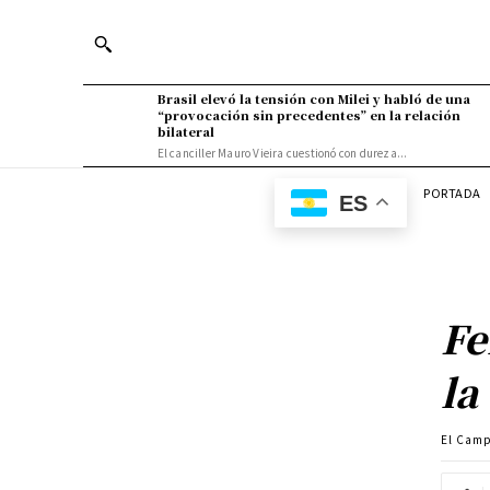
Brasil elevó la tensión con Milei y habló de una
“provocación sin precedentes” en la relación
bilateral
El canciller Mauro Vieira cuestionó con dureza...
PORTADA
ES
Fe
la
El Cam