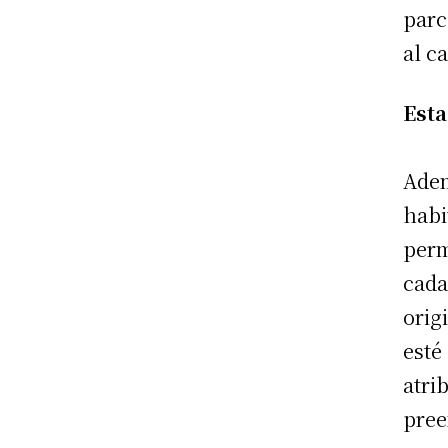
parc
al c
Esta
Adem
habi
perm
cada
orig
esté
atri
pree