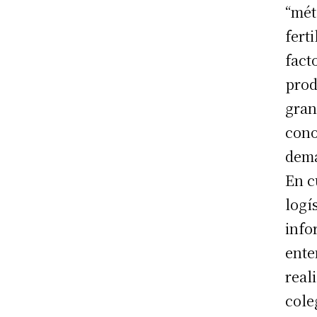
“mét
fert
fact
prod
gran
cono
demá
En c
logí
info
ente
real
cole