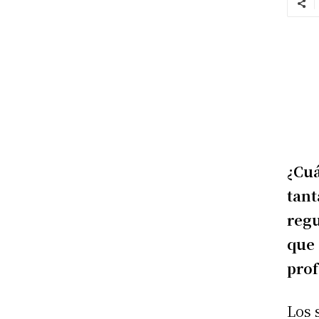
¿Cuá
tant
reg
que
prof
Los 