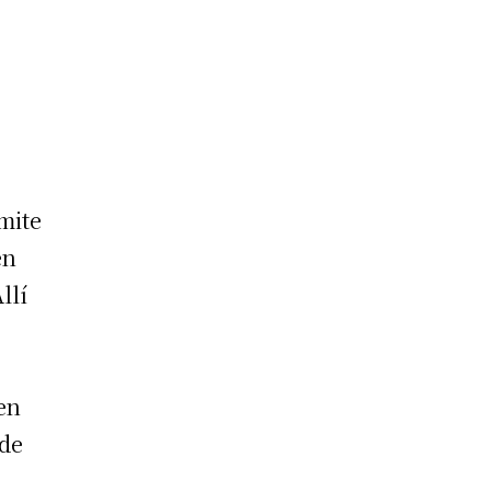
mite
en
llí
en
 de