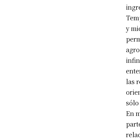
ingr
Temp
y mi
perm
agro
infi
ente
las 
orie
sólo
En m
part
rela