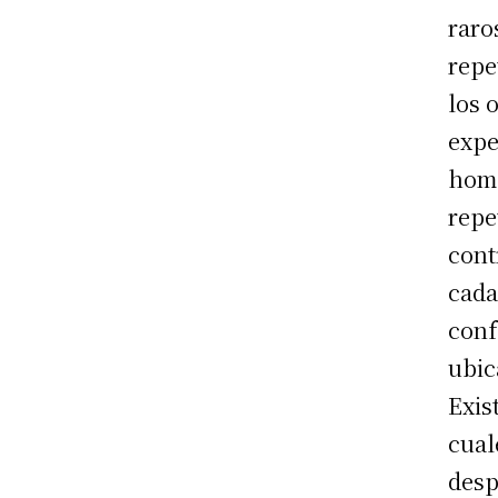
raro
repe
los o
expe
homo
repe
cont
cada
conf
ubic
Exis
cual
desp