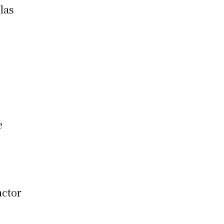
las
e
o
actor