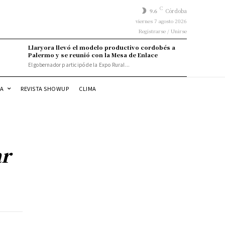
C
9.6
Córdoba
viernes 7 agosto 2026
Registrarse / Unirse
Llaryora llevó el modelo productivo cordobés a
Palermo y se reunió con la Mesa de Enlace
El gobernador participó de la Expo Rural...
DA
REVISTA SHOWUP
CLIMA
ar