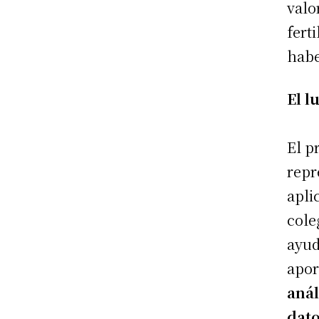
valo
fert
habe
El l
El p
repr
apli
cole
ayud
apor
anál
dat