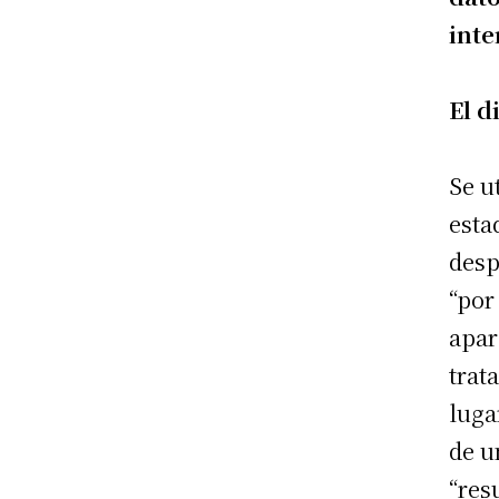
inte
El d
Se u
esta
desp
“por
apar
trat
luga
de u
“res