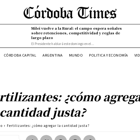
Milei vuelve a la Rural: el campo espera señales
sobre retenciones, competitividad y reglas de
largo plazo
El Presidente hablará este domingo en el...
CÓRDOBA CAPITAL
ARGENTINA
MUNDO
POLITICA Y ECONOMÍA
VI
rtilizantes: ¿cómo agreg
 cantidad justa?
po
Fertilizantes: ¿cómo agregar la cantidad justa?