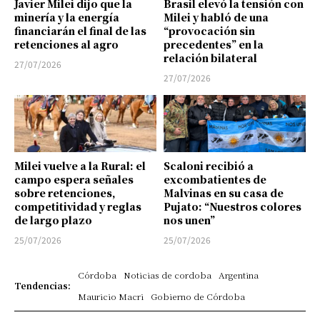
Javier Milei dijo que la
Brasil elevó la tensión con
minería y la energía
Milei y habló de una
financiarán el final de las
“provocación sin
retenciones al agro
precedentes” en la
relación bilateral
27/07/2026
27/07/2026
Milei vuelve a la Rural: el
Scaloni recibió a
campo espera señales
excombatientes de
sobre retenciones,
Malvinas en su casa de
competitividad y reglas
Pujato: “Nuestros colores
de largo plazo
nos unen”
25/07/2026
25/07/2026
Córdoba
Noticias de cordoba
Argentina
Tendencias:
Mauricio Macri
Gobierno de Córdoba