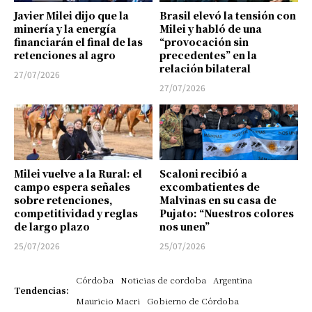
Javier Milei dijo que la
Brasil elevó la tensión con
minería y la energía
Milei y habló de una
financiarán el final de las
“provocación sin
retenciones al agro
precedentes” en la
relación bilateral
27/07/2026
27/07/2026
Milei vuelve a la Rural: el
Scaloni recibió a
campo espera señales
excombatientes de
sobre retenciones,
Malvinas en su casa de
competitividad y reglas
Pujato: “Nuestros colores
de largo plazo
nos unen”
25/07/2026
25/07/2026
Córdoba
Noticias de cordoba
Argentina
Tendencias:
Mauricio Macri
Gobierno de Córdoba