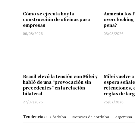
Cómo se ejecuta hoy la
Aumenta los 
construcción de oficinas para
overclocking 
empresas
pena?
06/08/2026
03/08/2026
Brasil elevó la tensión con Milei y
Milei vuelve a
habló de una “provocación sin
espera señale
precedentes” en la relación
retenciones, 
bilateral
reglas de lar
27/07/2026
25/07/2026
Tendencias:
Córdoba
Noticias de cordoba
Argentina