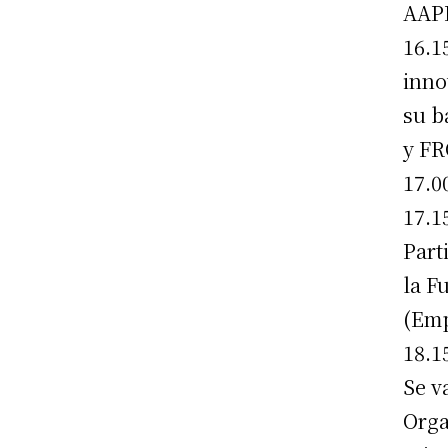
AAP
16.1
inno
su b
y F
17.0
17.1
Part
la F
(Emp
18.1
Se v
Orga