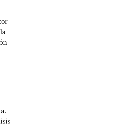
tor
la
ión
ia.
isis