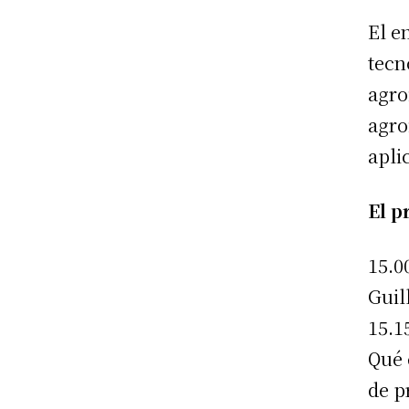
El e
tecn
agro
agro
apli
El p
15.0
Guil
15.1
Qué 
de p