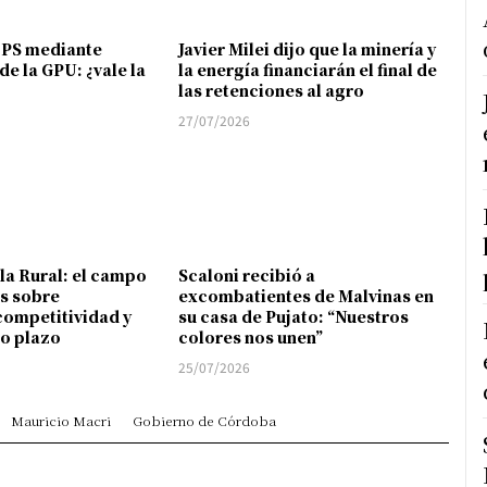
FPS mediante
Javier Milei dijo que la minería y
de la GPU: ¿vale la
la energía financiarán el final de
las retenciones al agro
27/07/2026
 la Rural: el campo
Scaloni recibió a
s sobre
excombatientes de Malvinas en
competitividad y
su casa de Pujato: “Nuestros
go plazo
colores nos unen”
25/07/2026
Mauricio Macri
Gobierno de Córdoba