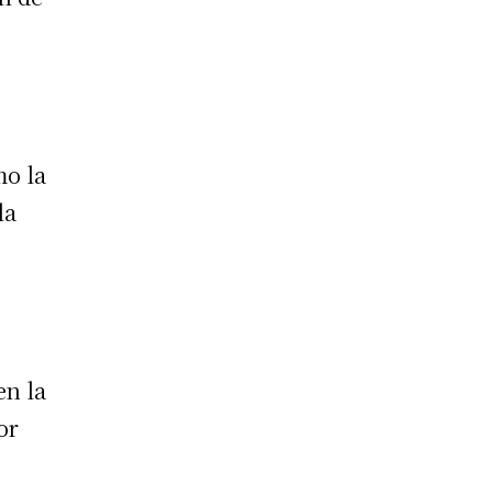
mo la
la
a
en la
or