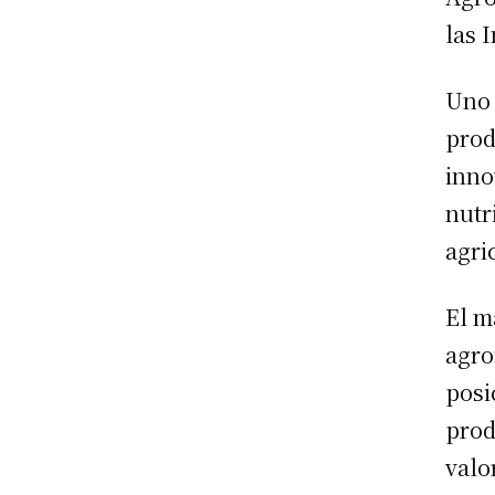
las 
Uno 
prod
inno
nutr
agri
El m
agro
posi
prod
valo