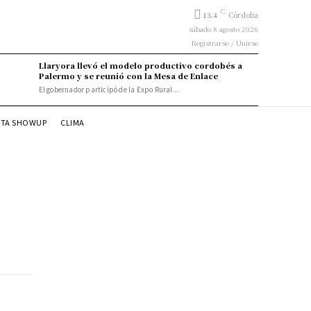
C
13.4
Córdoba
sábado 8 agosto 2026
Registrarse / Unirse
Llaryora llevó el modelo productivo cordobés a
Palermo y se reunió con la Mesa de Enlace
El gobernador participó de la Expo Rural...
STA SHOWUP
CLIMA