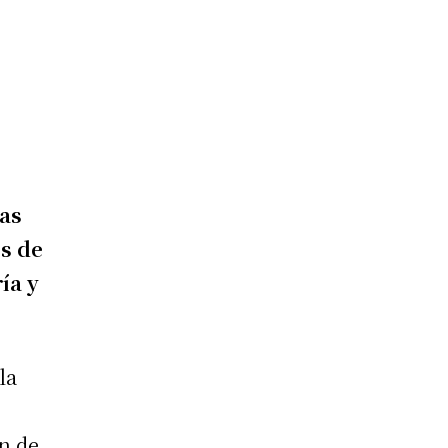
las
os de
ía y
la
n de