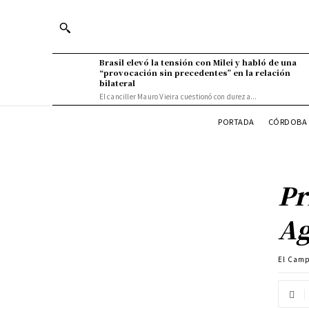
Brasil elevó la tensión con Milei y habló de una
“provocación sin precedentes” en la relación
bilateral
El canciller Mauro Vieira cuestionó con dureza...
PORTADA
CÓRDOBA 
Pr
Ag
El Cam