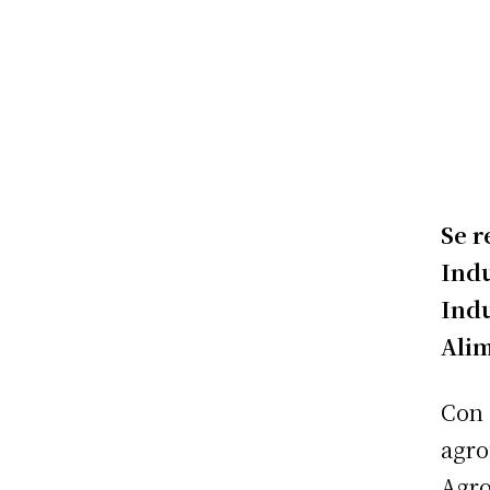
Se r
Indu
Indu
Ali
Con 
agro
Agro