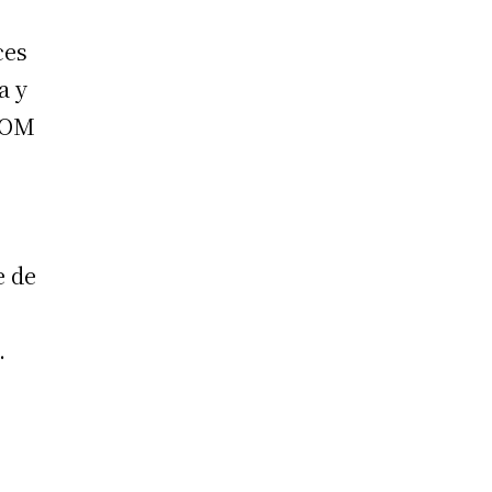
ces
a y
.COM
e de
.