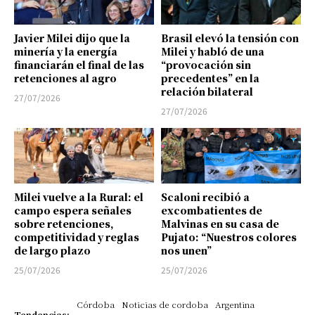
Javier Milei dijo que la
Brasil elevó la tensión con
minería y la energía
Milei y habló de una
financiarán el final de las
“provocación sin
retenciones al agro
precedentes” en la
relación bilateral
27/07/2026
27/07/2026
Milei vuelve a la Rural: el
Scaloni recibió a
campo espera señales
excombatientes de
sobre retenciones,
Malvinas en su casa de
competitividad y reglas
Pujato: “Nuestros colores
de largo plazo
nos unen”
25/07/2026
25/07/2026
Córdoba
Noticias de cordoba
Argentina
Tendencias: