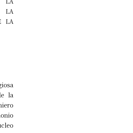
 LA
E LA
E LA
iosa
e la
iero
monio
úcleo