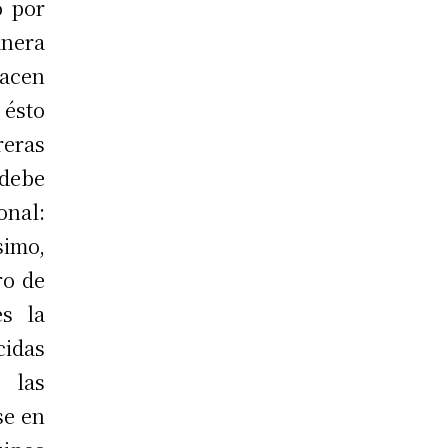
o por
nera
hacen
ésto
eras
 debe
nal:
imo,
ro de
es la
cidas
 las
se en