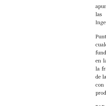
apun
las
Inge
Punt
cual
fund
en l
la f
de l
con
prod