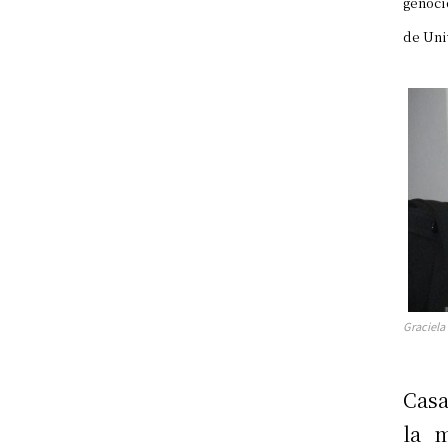
genoci
de Uni
Graciela
Casa
la 