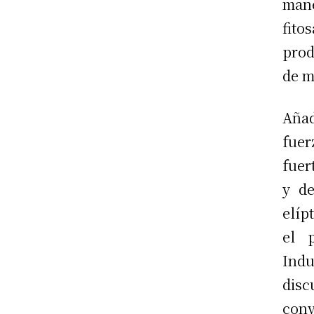
man
fit
prod
de m
Añad
fue
fuer
y de
elíp
el 
Ind
dis
conv