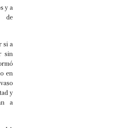
s y a
a de
 si a
r sin
formó
do en
 vaso
tad y
an a