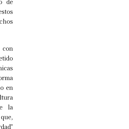
o de
stos
ichos
o con
tido
nicas
forma
do en
tura
e la
que,
rdad”