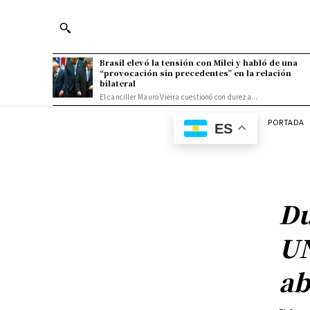
Brasil elevó la tensión con Milei y habló de una
“provocación sin precedentes” en la relación
bilateral
El canciller Mauro Vieira cuestionó con dureza...
PORTADA
ES
Du
UN
ab