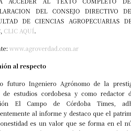
RA ACCEDER AL TEXTO COMPLETO DE
LARACION DEL CONSEJO DIRECTIVO D
ULTAD DE CIENCIAS AGROPECUARIAS D
,
CLIC AQUÍ
.
te:
www.agroverdad.com.ar
ión al respecto
o futuro Ingeniero Agrónomo de la prestig
a de estudios cordobesa y como redactor d
ción El Campo de Córdoba Times, adh
ientemente al informe y destaco que el patri
onestidad es un valor que se forma en el n