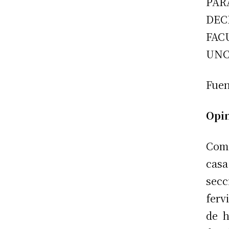
PA
DEC
FAC
UNC
Fuen
Opin
Com
cas
sec
ferv
de h