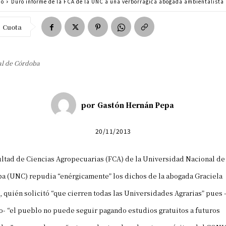
po
Duro informe de la FCA de la UNC a una verborrágica abogada ambientalista
Cuota
al de Córdoba
por
Gastón Hernán Pepa
20/11/2013
ultad de Ciencias Agropecuarias (FCA) de la
Universidad Nacional de
ba
(
UNC
) repudia “enérgicamente” los dichos de la abogada Graciela
 quién solicitó “que cierren todas las Universidades Agrarias” pues 
o- “el pueblo no puede seguir pagando estudios gratuitos a futuros