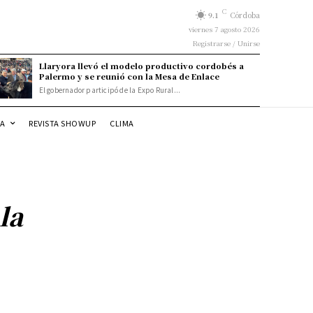
C
9.1
Córdoba
viernes 7 agosto 2026
Registrarse / Unirse
Llaryora llevó el modelo productivo cordobés a
Palermo y se reunió con la Mesa de Enlace
El gobernador participó de la Expo Rural...
DA
REVISTA SHOWUP
CLIMA
la