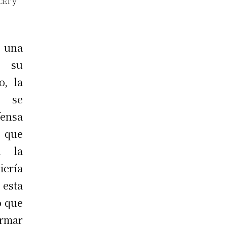
CET y
 una
e su
o, la
 se
fensa
n que
n la
iería
esta
o que
rmar