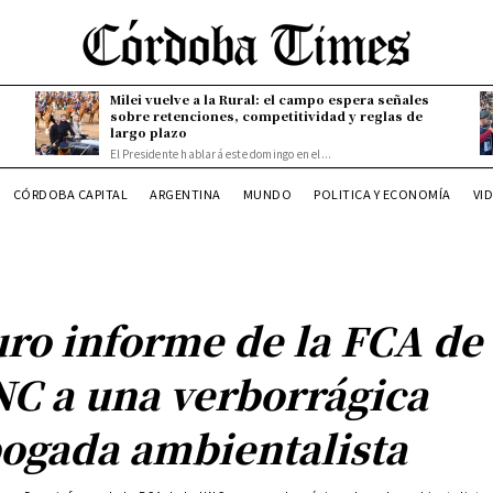
Milei vuelve a la Rural: el campo espera señales
sobre retenciones, competitividad y reglas de
largo plazo
El Presidente hablará este domingo en el...
CÓRDOBA CAPITAL
ARGENTINA
MUNDO
POLITICA Y ECONOMÍA
VI
ro informe de la FCA de 
C a una verborrágica
ogada ambientalista