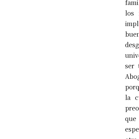
fami
los
impl
bue
des
univ
ser
Abo
porq
la c
preo
que
espe