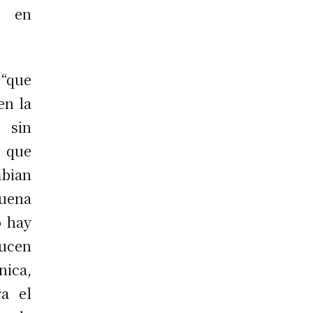
s en
“que
en la
, sin
” que
mbian
uena
o hay
ucen
nica,
ra el