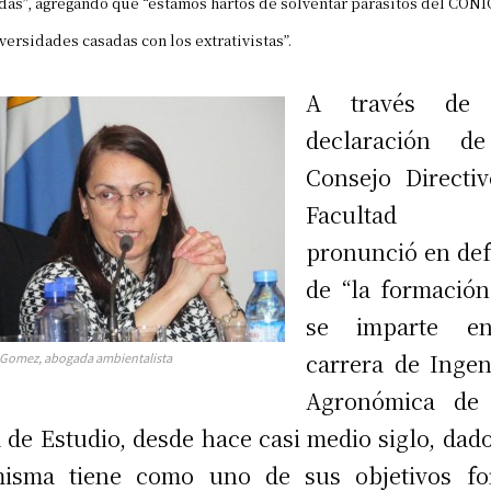
das”, agregando que “estamos hartos de solventar parásitos del CONI
versidades casadas con los extrativistas”.
A través de
declaración d
Consejo Directiv
Facultad
pronunció en de
de “la formació
se imparte e
carrera de Ingen
 Gomez, abogada ambientalista
Agronómica de 
 de Estudio, desde hace casi medio siglo, dad
misma tiene como uno de sus objetivos fo