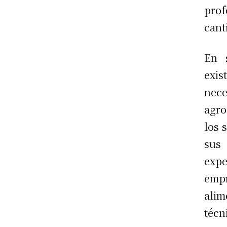
pro
cant
En 
exis
nece
agro
los 
sus
expe
emp
alim
técn