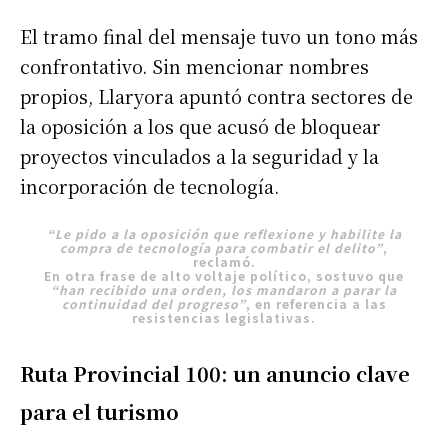
El tramo final del mensaje tuvo un tono más
confrontativo. Sin mencionar nombres
propios, Llaryora apuntó contra sectores de
la oposición a los que acusó de bloquear
proyectos vinculados a la seguridad y la
incorporación de tecnología.
“Le pido a la oposición que reflexione y habilite la
compra de tecnología para combatir el delito”
,
reclamó.
En otra frase de alto voltaje político, sostuvo que
“han recibido una orden, los mandaron a parar la
continuidad del progreso”
, en referencia a las
resistencias legislativas.
Ruta Provincial 100: un anuncio clave
para el turismo