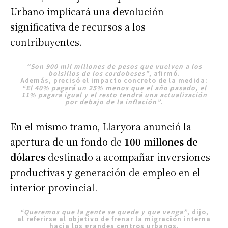
Urbano implicará una devolución
significativa de recursos a los
contribuyentes.
“Son 900 mil millones de pesos que vuelven a los
bolsillos de los cordobeses”
, afirmó.
Además, precisó el impacto concreto de la medida:
“El 40% pagará un 25% menos que el año pasado, el
11% pagará igual y el resto tendrá una actualización
por debajo de la inflación”
.
En el mismo tramo, Llaryora anunció la
apertura de un fondo de
100 millones de
dólares
destinado a acompañar inversiones
productivas y generación de empleo en el
interior provincial.
“Queremos que la gente se quede y que venga”
, dijo,
al referirse al objetivo de frenar la migración interna
hacia los grandes centros urbanos.