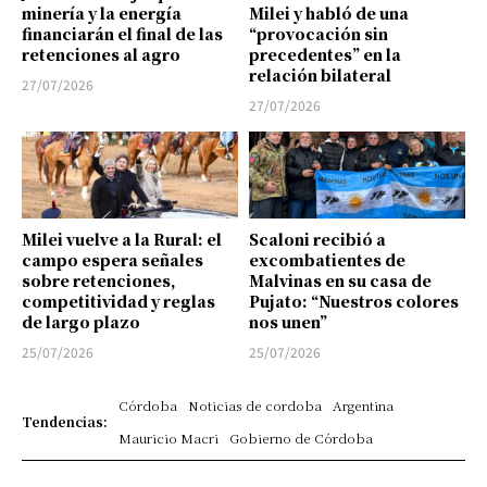
minería y la energía
Milei y habló de una
financiarán el final de las
“provocación sin
retenciones al agro
precedentes” en la
relación bilateral
27/07/2026
27/07/2026
Milei vuelve a la Rural: el
Scaloni recibió a
campo espera señales
excombatientes de
sobre retenciones,
Malvinas en su casa de
competitividad y reglas
Pujato: “Nuestros colores
de largo plazo
nos unen”
25/07/2026
25/07/2026
Córdoba
Noticias de cordoba
Argentina
Tendencias:
Mauricio Macri
Gobierno de Córdoba