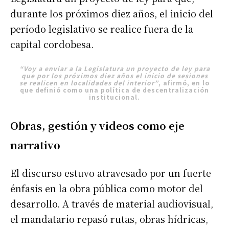
durante los próximos diez años, el inicio del
período legislativo se realice fuera de la
capital cordobesa.
“Voy a enviar a la Legislatura un proyecto de ley para
que por los próximos diez años el inicio de sesiones
se realicen en localidades del interior”
, afirmó, en lo
que definió como una política de descentralización
institucional.
Obras, gestión y videos como eje
narrativo
El discurso estuvo atravesado por un fuerte
énfasis en la obra pública como motor del
desarrollo. A través de material audiovisual,
el mandatario repasó rutas, obras hídricas,