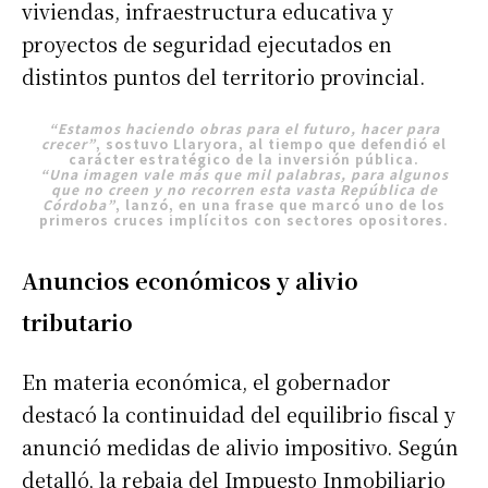
viviendas, infraestructura educativa y
proyectos de seguridad ejecutados en
distintos puntos del territorio provincial.
“Estamos haciendo obras para el futuro, hacer para
crecer”
, sostuvo Llaryora, al tiempo que defendió el
carácter estratégico de la inversión pública.
“Una imagen vale más que mil palabras, para algunos
que no creen y no recorren esta vasta República de
Córdoba”
, lanzó, en una frase que marcó uno de los
primeros cruces implícitos con sectores opositores.
Anuncios económicos y alivio
tributario
En materia económica, el gobernador
destacó la continuidad del equilibrio fiscal y
anunció medidas de alivio impositivo. Según
detalló, la rebaja del Impuesto Inmobiliario