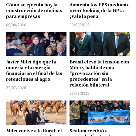
Cómo se ejecuta hoy la
Aumenta los FPS mediante
construcción de oficinas
overclocking de la GPU:
para empresas
¿vale la pena?
06/08/2026
03/08/2026
Javier Milei dijo que la
Brasil elevó la tensión con
minería y la energía
Milei y habló de una
financiarán el final de las
“provocación sin
retenciones al agro
precedentes” en la
relación bilateral
27/07/2026
27/07/2026
Milei vuelve a la Rural: el
Scaloni recibió a