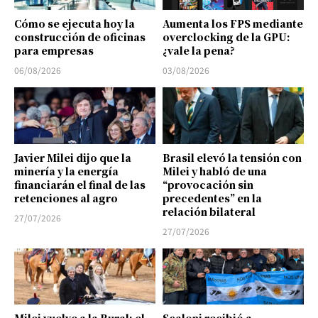
Cómo se ejecuta hoy la
Aumenta los FPS mediante
construcción de oficinas
overclocking de la GPU:
para empresas
¿vale la pena?
06/08/2026
03/08/2026
Javier Milei dijo que la
Brasil elevó la tensión con
minería y la energía
Milei y habló de una
financiarán el final de las
“provocación sin
retenciones al agro
precedentes” en la
relación bilateral
27/07/2026
27/07/2026