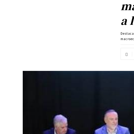
ma
a 
Destac
macroec