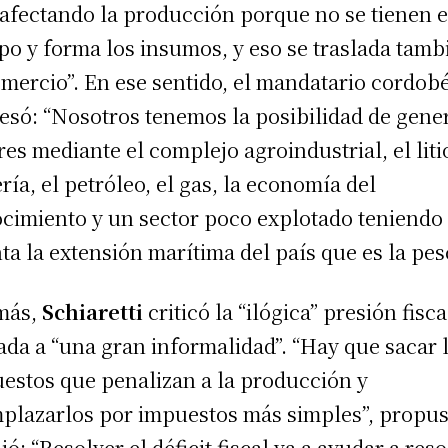
 afectando la producción porque no se tienen 
po y forma los insumos, y eso se traslada tamb
omercio”. En ese sentido, el mandatario cordob
esó: “Nosotros tenemos la posibilidad de gene
res mediante el complejo agroindustrial, el litio
ría, el petróleo, el gas, la economía del
cimiento y un sector poco explotado teniendo
ta la extensión marítima del país que es la pes
más,
Schiaretti
criticó la “ilógica” presión fisca
da a “una gran informalidad”. “Hay que sacar 
estos que penalizan a la producción y
plazarlos por impuestos más simples”, propus
ió: “Resolver el déficit fiscal va a ayudar a res