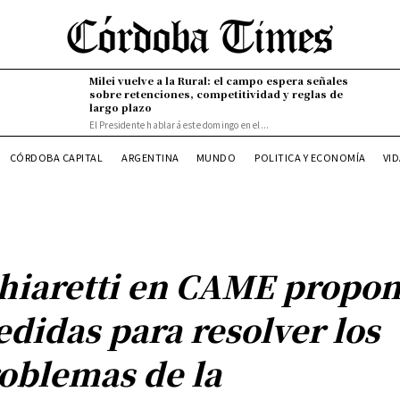
Milei vuelve a la Rural: el campo espera señales
sobre retenciones, competitividad y reglas de
largo plazo
El Presidente hablará este domingo en el...
VI
CÓRDOBA CAPITAL
ARGENTINA
MUNDO
POLITICA Y ECONOMÍA
hiaretti en CAME propo
didas para resolver los
oblemas de la