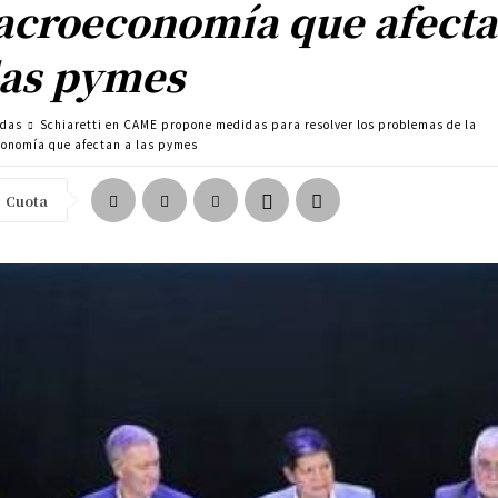
croeconomía que afect
las pymes
adas
Schiaretti en CAME propone medidas para resolver los problemas de la
onomía que afectan a las pymes
Cuota