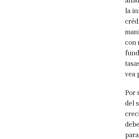
la i
créd
mani
con 
fund
tasa
vea 
Por 
del 
crec
debe
para