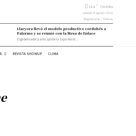
C
13.4
Córdoba
sábado 8 agosto 2026
Registrarse / Unirse
Llaryora llevó el modelo productivo cordobés a
Palermo y se reunió con la Mesa de Enlace
El gobernador participó de la Expo Rural...
DA
REVISTA SHOWUP
CLIMA
ne