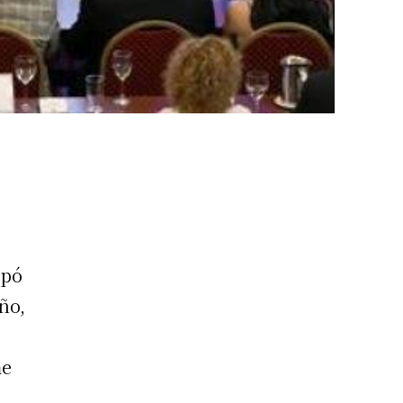
ipó
ño,
me