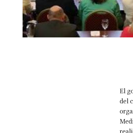
El g
del 
orga
Medi
real