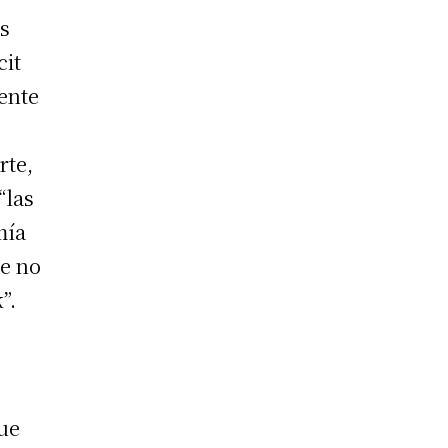
is
cit
iente
rte,
“las
mía
de no
”.
que