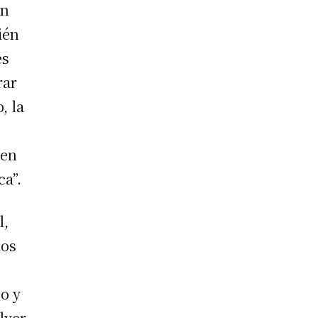
en
ién
és
rar
, la
 en
ca”.
l,
los
o y
olver