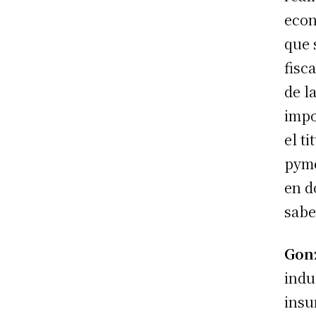
econ
que 
fisc
de l
impo
el t
pyme
en d
sabe
Gon
indu
insu