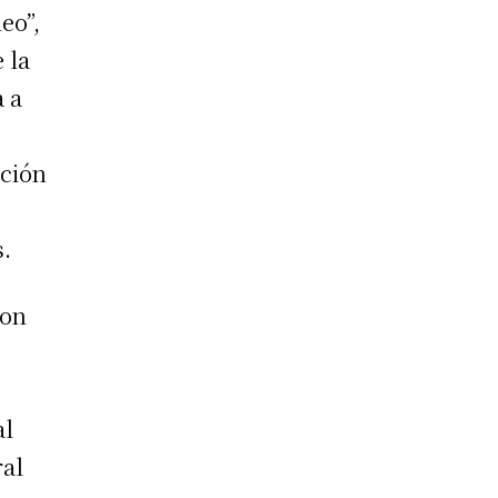
eo”,
 la
a a
ación
s.
con
al
ral