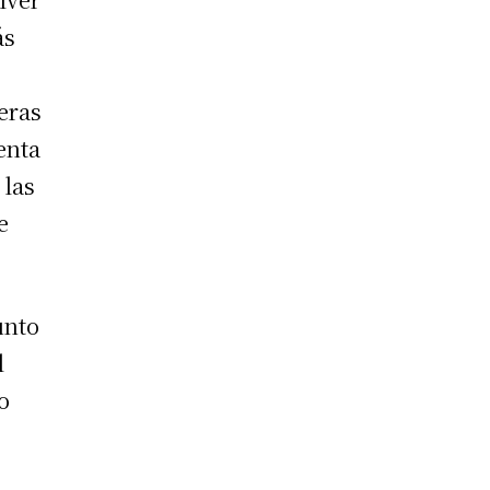
ás
eras
enta
 las
e
unto
l
o