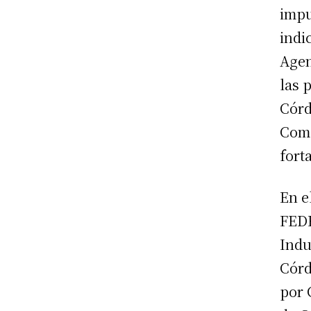
impu
indi
Agen
las 
Córd
Come
fort
En e
FEDE
Indu
Cór
por 