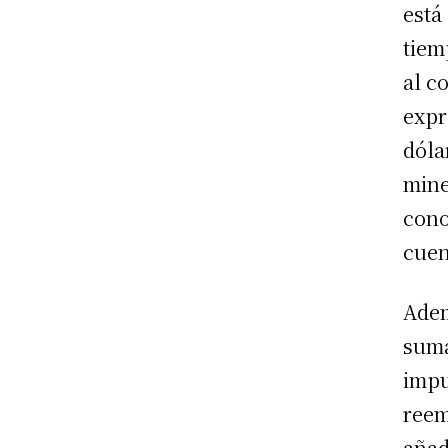
está
tiem
al c
expr
dóla
mine
cono
cuen
Ade
suma
impu
reem
añad