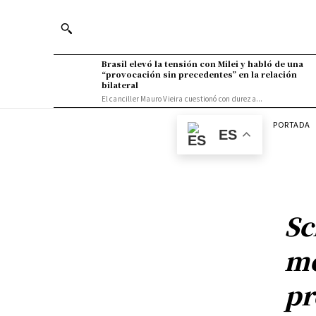
Brasil elevó la tensión con Milei y habló de una
“provocación sin precedentes” en la relación
bilateral
El canciller Mauro Vieira cuestionó con dureza...
PORTADA
ES
Sc
me
pr