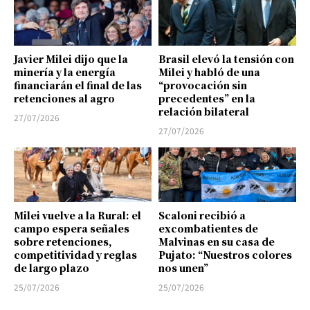
Javier Milei dijo que la
Brasil elevó la tensión con
minería y la energía
Milei y habló de una
financiarán el final de las
“provocación sin
retenciones al agro
precedentes” en la
relación bilateral
27/07/2026
27/07/2026
Milei vuelve a la Rural: el
Scaloni recibió a
campo espera señales
excombatientes de
sobre retenciones,
Malvinas en su casa de
competitividad y reglas
Pujato: “Nuestros colores
de largo plazo
nos unen”
25/07/2026
25/07/2026