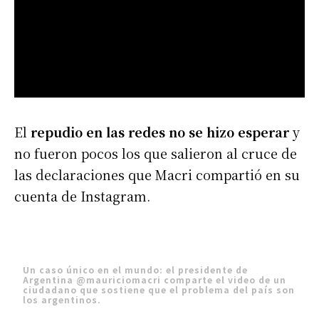
El
repudio en las redes no se hizo esperar
y
no fueron pocos los que salieron al cruce de
las declaraciones que Macri compartió en su
cuenta de Instagram.
Un caso único en el mundo: el presidente de
Argentina
@mauriciomacri
comparte el video de un
ciudadano que sostiene que el problema del país son
los argentinos.