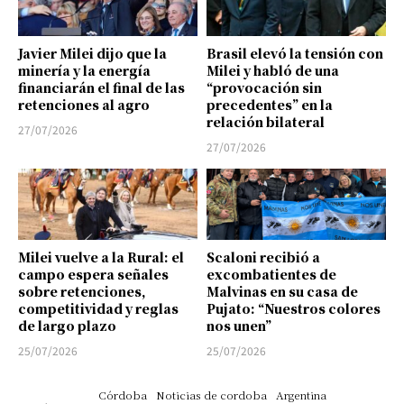
Javier Milei dijo que la
Brasil elevó la tensión con
minería y la energía
Milei y habló de una
financiarán el final de las
“provocación sin
retenciones al agro
precedentes” en la
relación bilateral
27/07/2026
27/07/2026
Milei vuelve a la Rural: el
Scaloni recibió a
campo espera señales
excombatientes de
sobre retenciones,
Malvinas en su casa de
competitividad y reglas
Pujato: “Nuestros colores
de largo plazo
nos unen”
25/07/2026
25/07/2026
Córdoba
Noticias de cordoba
Argentina