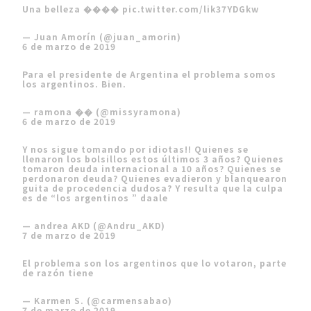
Una belleza ����
pic.twitter.com/lik37YDGkw
— Juan Amorín (@juan_amorin)
6 de marzo de 2019
Para el presidente de Argentina el problema somos
los argentinos. Bien.
— ramona �� (@missyramona)
6 de marzo de 2019
Y nos sigue tomando por idiotas!! Quienes se
llenaron los bolsillos estos últimos 3 años? Quienes
tomaron deuda internacional a 10 años? Quienes se
perdonaron deuda? Quienes evadieron y blanquearon
guita de procedencia dudosa? Y resulta que la culpa
es de “los argentinos ” daale
— andrea AKD (@Andru_AKD)
7 de marzo de 2019
El problema son los argentinos que lo votaron, parte
de razón tiene
— Karmen S. (@carmensabao)
7 de marzo de 2019