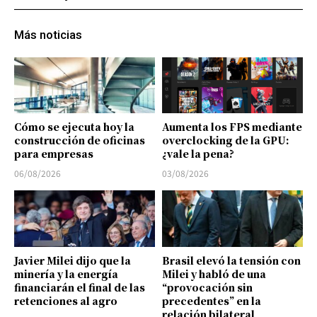
Más noticias
Cómo se ejecuta hoy la
Aumenta los FPS mediante
construcción de oficinas
overclocking de la GPU:
para empresas
¿vale la pena?
06/08/2026
03/08/2026
Javier Milei dijo que la
Brasil elevó la tensión con
minería y la energía
Milei y habló de una
financiarán el final de las
“provocación sin
retenciones al agro
precedentes” en la
relación bilateral