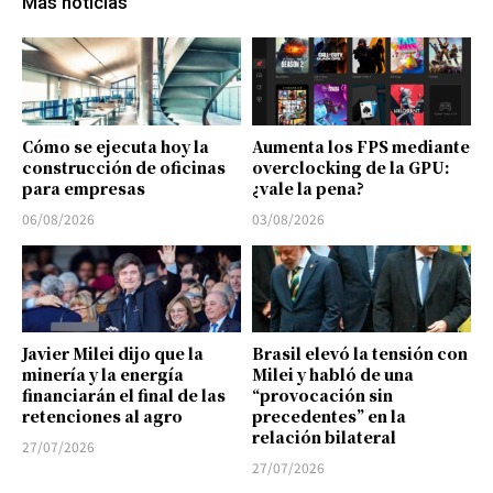
Más noticias
Cómo se ejecuta hoy la
Aumenta los FPS mediante
construcción de oficinas
overclocking de la GPU:
para empresas
¿vale la pena?
06/08/2026
03/08/2026
Javier Milei dijo que la
Brasil elevó la tensión con
minería y la energía
Milei y habló de una
financiarán el final de las
“provocación sin
retenciones al agro
precedentes” en la
relación bilateral
27/07/2026
27/07/2026