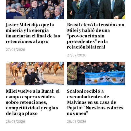
Javier Milei dijo que la
Brasil elevó la tensión con
minería y la energía
Milei y habló de una
financiarán el final de las
“provocación sin
retenciones al agro
precedentes” en la
relación bilateral
27/07/2026
27/07/2026
Milei vuelve a la Rural: el
Scaloni recibió a
campo espera señales
excombatientes de
sobre retenciones,
Malvinas en su casa de
competitividad y reglas
Pujato: “Nuestros colores
de largo plazo
nos unen”
25/07/2026
25/07/2026