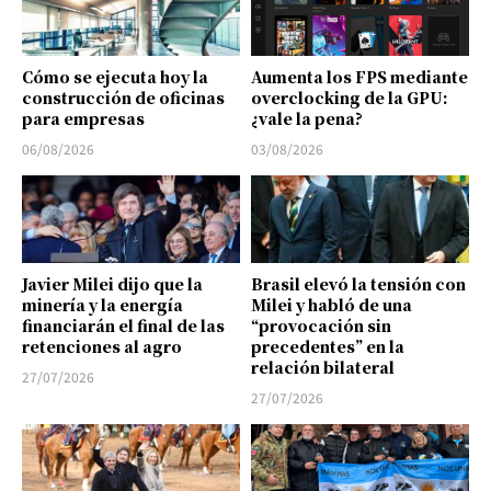
Cómo se ejecuta hoy la
Aumenta los FPS mediante
construcción de oficinas
overclocking de la GPU:
para empresas
¿vale la pena?
06/08/2026
03/08/2026
Javier Milei dijo que la
Brasil elevó la tensión con
minería y la energía
Milei y habló de una
financiarán el final de las
“provocación sin
retenciones al agro
precedentes” en la
relación bilateral
27/07/2026
27/07/2026