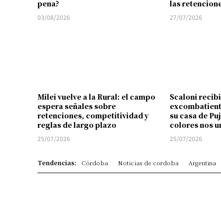
pena?
las retencion
03/08/2026
27/07/2026
Milei vuelve a la Rural: el campo
Scaloni recibi
espera señales sobre
excombatient
retenciones, competitividad y
su casa de Pu
reglas de largo plazo
colores nos u
25/07/2026
25/07/2026
Tendencias:
Córdoba
Noticias de cordoba
Argentina