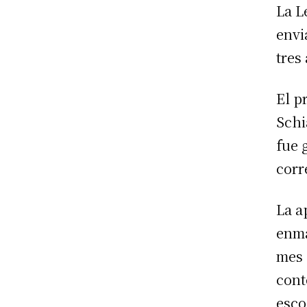
La L
envi
tres
El p
Schi
fue 
corr
La a
enma
mes 
cont
esco