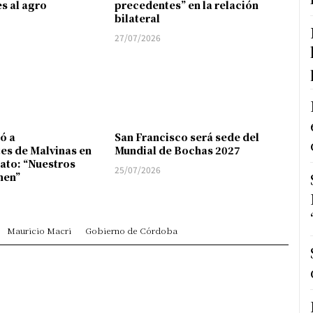
es al agro
precedentes” en la relación
bilateral
27/07/2026
ó a
San Francisco será sede del
es de Malvinas en
Mundial de Bochas 2027
jato: “Nuestros
25/07/2026
nen”
Mauricio Macri
Gobierno de Córdoba