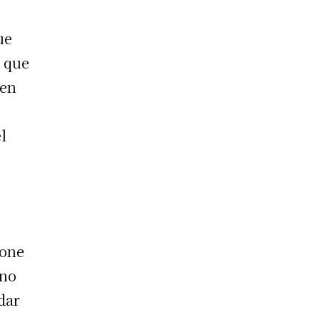
ue
o que
 en
l
pone
 no
 dar