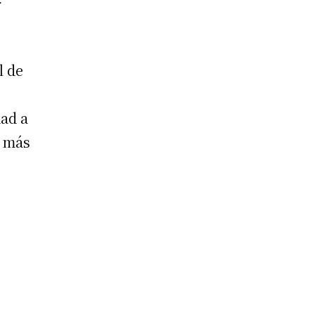
r
l de
dad a
s más