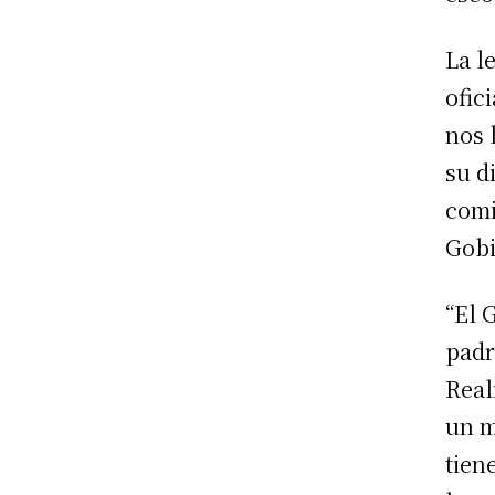
La l
ofic
nos 
su d
comi
Gobi
“El 
padr
Real
un m
tien