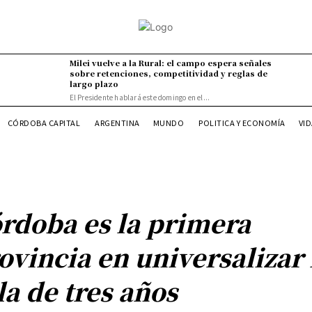
Milei vuelve a la Rural: el campo espera señales
sobre retenciones, competitividad y reglas de
largo plazo
El Presidente hablará este domingo en el...
VI
CÓRDOBA CAPITAL
ARGENTINA
MUNDO
POLITICA Y ECONOMÍA
rdoba es la primera
ovincia en universalizar 
la de tres años