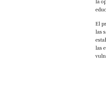
la o
educ
El p
las 
esta
las 
vuln