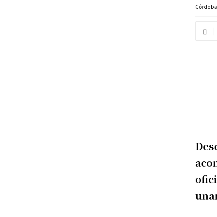
Córdob
Desd
acom
ofic
unan