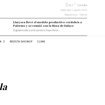
C
22.7
Córdoba
miércoles 5 agosto 2026
Registrarse / Unirse
Llaryora llevó el modelo productivo cordobés a
Palermo y se reunió con la Mesa de Enlace
El gobernador participó de la Expo Rural...
DA
REVISTA SHOWUP
CLIMA
la