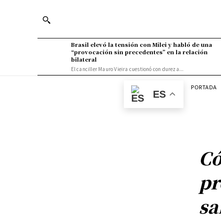
Brasil elevó la tensión con Milei y habló de una
“provocación sin precedentes” en la relación
bilateral
El canciller Mauro Vieira cuestionó con dureza...
PORTADA
ES
Có
pr
sa