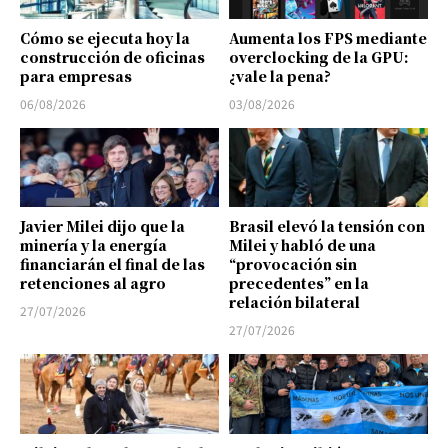
Cómo se ejecuta hoy la
Aumenta los FPS mediante
construcción de oficinas
overclocking de la GPU:
para empresas
¿vale la pena?
06/08/2026
03/08/2026
Javier Milei dijo que la
Brasil elevó la tensión con
minería y la energía
Milei y habló de una
financiarán el final de las
“provocación sin
retenciones al agro
precedentes” en la
relación bilateral
27/07/2026
27/07/2026