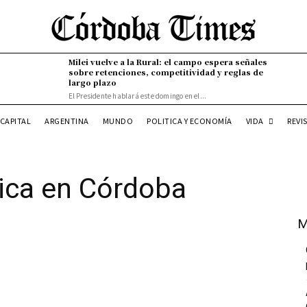
Milei vuelve a la Rural: el campo espera señales
sobre retenciones, competitividad y reglas de
largo plazo
El Presidente hablará este domingo en el...
VIDA
CAPITAL
ARGENTINA
MUNDO
POLITICA Y ECONOMÍA
REVI
gica en Córdoba
M