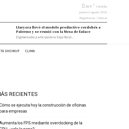
C
16.9
Córdoba
jueves 6 agosto 2026
Registrarse / Unirse
Llaryora llevó el modelo productivo cordobés a
Palermo y se reunió con la Mesa de Enlace
El gobernador participó de la Expo Rural...
STA SHOWUP
CLIMA
ÁS RECIENTES
Cómo se ejecuta hoy la construcción de oficinas
para empresas
Aumenta los FPS mediante overclocking de la
GPU: ¿vale la pena?