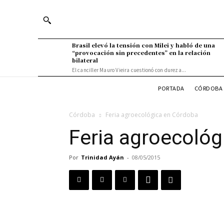
Brasil elevó la tensión con Milei y habló de una
“provocación sin precedentes” en la relación
bilateral
El canciller Mauro Vieira cuestionó con dureza...
PORTADA
CÓRDOBA 
Córdoba
Feria agroecológica en Córdoba
Feria agroecoló
Por
Trinidad Ayán
-
08/05/2015