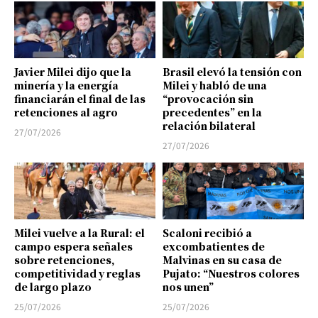
Javier Milei dijo que la
Brasil elevó la tensión con
minería y la energía
Milei y habló de una
financiarán el final de las
“provocación sin
retenciones al agro
precedentes” en la
relación bilateral
27/07/2026
27/07/2026
Milei vuelve a la Rural: el
Scaloni recibió a
campo espera señales
excombatientes de
sobre retenciones,
Malvinas en su casa de
competitividad y reglas
Pujato: “Nuestros colores
de largo plazo
nos unen”
25/07/2026
25/07/2026